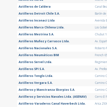
Astilleros de Caldera
Canal Bea
Astilleros Detroit Chile S.A.
Barón de 
Astilleros Inconaci Ltda
Avenida E
Astilleros Marco Chilena Ltda.
Los Gobel
Astilleros Mestrina S.A.
Chubut 18
Astilleros Muñoz y Carrasco Ltda.
Av. Espa
Astilleros Nacionales S.A.
Roberto P
Astilleros Neumáticos BIM
French 6
Astilleros Servel Ltda.
Regimien
Astilleros SPI S.A.
Av. Prefe
Astilleros Tenglo Ltda.
Camino C
Astilleros Vergara S.A.
Camino C
Astilleros y Maestranza Skorpios S.A.
Camino C
Astilleros y Servicios Navales Ltda. (ASENAV)
Cerro El 
Astilleros-Varaderos Canal Haverbeck Ltda.
Arica 250