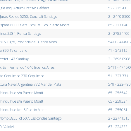
gle esq. Arturo Prat s/n Caldera
52 - 315200
Juras Reales 5250, Conchalí Santiago
2 - 2440 8500
spaña 800 Caleta Pichi Pelluco Puerto Montt
65 - 317 040
inos 2584, Renca Santiago
2 - 27824400
15 Tigre, Provincia de Buenos Aires
5411 - 47490
ña 390 Talcahuano
41 - 542115
retot 143 Santiago
2 - 2696 0908
5, San Fernando 1646 Buenos Aires
5411 - 4746 
to Coquimbo 230 Coquimbo
51 - 327 771
ctura Naval Argentina 772 Mar del Plata
549 - 223-48
hinquihue s/n Puerto Montt
65 - 256542
hinquihue s/n Puerto Montt
65 - 259524
hinquihue Km.6 Puerto Montt
65 - 255061
Plomo 5855, of 507, Las condes Santiago
2 - 22741515
0, Valdivia
63 - 224333