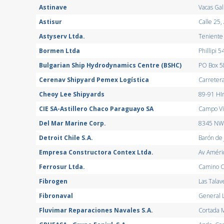
Astinave
Vacas Gal
Astisur
Calle 25,
Astyserv Ltda.
Teniente
Bormen Ltda
Phillipi 5
Bulgarian Ship Hydrodynamics Centre (BSHC)
PO Box 5
Cerenav Shipyard Pemex Logística
Carretera
Cheoy Lee Shipyards
89-91 HIn
CIE SA-Astillero Chaco Paraguayo SA
Campo Via
Del Mar Marine Corp.
8345 NW 
Detroit Chile S.A.
Barón de 
Empresa Constructora Contex Ltda.
Av Améri
Ferrosur Ltda.
Camino C
Fibrogen
Las Talav
Fibronaval
General L
Fluvimar Reparaciones Navales S.A.
Cortada M