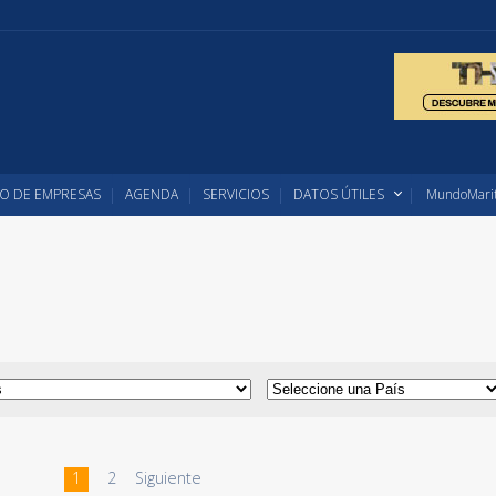
O DE EMPRESAS
AGENDA
SERVICIOS
DATOS ÚTILES
MundoMarit
1
2
Siguiente