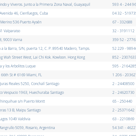
indo y Viveros. Junto a la Primera Zona Naval, Guayaquil
593 4 - 244 9
 Avenida 46, Cienfuegos, Cuba
04 32 - 51973
 Merino 536 Puerto Aysén
67 - 332688
41 Valparaiso
32 - 3191112
8, 9003 Varna
359 52 - 277
 a la Barra, S/N, puerta 12, C. P. 89540 Madero, Tamps.
52 229 - 989
g Wah Street West, Lai Chi Kok. Kowloon. Hong Kong
852 - 230763
 y los Arbolitos Luque
595 - 216428
66th St # 6169 Miami, FL
1 206 - 20362
Juras Reales 5250, Conchalí Santiago
2 - 24408500
co Vespucio 1963, Huechuraba Santiago
2 - 24620730
hinquihue s/n Puerto Montt
65 - 250440
eras 13 B, Maipu Santiago
2 - 25371642
agos 1049 Valdivia
63 - 2210869
angrullo 5059, Rosario, Argentina
54 341 - 462