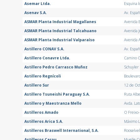
Asemar Ltda.
Esquina l
Asenav S.A.
Av. Españ
ASMAR Planta Industrial Magallanes
Avenida 
ASMAR Planta Industrial Talcahuano
Avenida 
ASMAR Planta Industrial Valparaíso
Avenida A
Astillero CONAV S.A.
Av. Españ
Astillero Conavre Ltda.
Camino C
Astillero Pedro Carrasco Muñoz
Schuyler 
Astillero Regnícoli
Boulevard
Astillero Sur
12 de Oct
Astillero Tsuneishi Paraguay S.A.
Ruta Alber
Astillero y Maestranza Mello
Avda. Lat
Astilleros Amado
O Freixo-
Astilleros Arica S.A.
Máximo L
Astilleros Braswell International, S.A.
Rooselvel
Astilleros Carou
Muelle Co