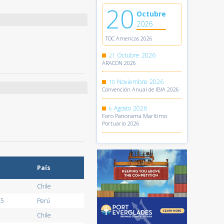
20
Octubre
2026
TOC Americas 2026
Octubre
2026
21
ARACON 2026
Noviembre
2026
10
Convención Anual de IBIA 2026
Agosto
2026
6
Foro Panorama Marítimo
Portuario 2026
País
Chile
55
Perú
Chile