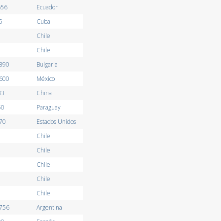
656
Ecuador
5
Cuba
Chile
Chile
6390
Bulgaria
4600
México
33
China
50
Paraguay
70
Estados Unidos
Chile
Chile
Chile
Chile
Chile
2756
Argentina