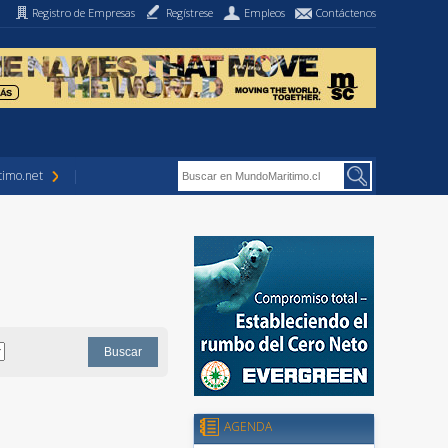
Registro de Empresas
Regístrese
Empleos
Contáctenos
imo.net
AGENDA