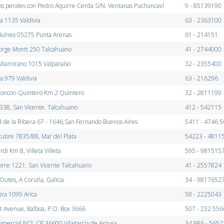
os perales con Pedro Aquirre Cerda S/N. Ventanas Puchuncaví
9 - 85139190
a 1135 Valdivia
63 - 2363100
Bulnes 05275 Punta Arenas
61 - 214151
Jorge Montt 250 Talcahuano
41 - 2744000
ltamirano 1015 Valparaíso
32 - 2355400
a 979 Valdivia
63 - 216296
oncon-Quintero Km 2 Quintero
32 - 2811199
338, San Vicente. Talcahuano
412 - 542115
 de la Ribera 67 - 1646,San Fernando Buenos Aires
5411 - 4746 
ubre 7835/88, Mar del Plata
54223 - 4811
di Km 8, Villeta Villeta
595 - 981515
orre 1221, San Vicente Talcahuano
41 - 2557824
Outes, A Coruña, Galicia
34 - 9817652
ira 1099 Arica
58 - 2225043
t Avenue, Balboa, P.O. Box 3666
507 - 232 556
mercial Nº2, CP 36600 Vilagarcía de Arousa
34 986 - 5652