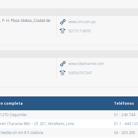
. P. H. Plaza Globus.,Ciudad de
www.imi.com.pa
507317 6670
www.lobomarine.com
56956767347
ón completa
Teléfonos
o 1270 Coquimbo
51 - 249 744
riel Chariarse 880 – Of. 201, Miraflores, Lima
51 1 - 444 12
Niebla s/n km 8.5 Valdivia
63 - 203 200