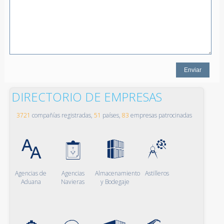
DIRECTORIO DE EMPRESAS
3721
compañías registradas,
51
países,
83
empresas patrocinadas
Agencias de
Agencias
Almacenamiento
Astilleros
Aduana
Navieras
y Bodegaje