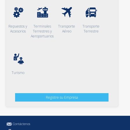
Repuestos y
Terminales
Transporte
Transporte
Accesorios
Terrestres y
Aéreo
Terrestre
Aeroportuarios
Turismo
Registre su Empresa
Contáctenos