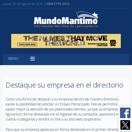
Jueves, 06 de Agosto de 2026
| ISSN 0719-241X
MENU
Destaque su empresa en el directorio
Como una forma de destacar a su empresa dentro de nuestro directorio,
existe la posibilidad de solicitar un Enlace Patrocinado. Esto le permitirá
captar mejor la atención de sus potenciales clientes, ya que su empresa
figurará en forma destacada con el logotipo de su compañía, aparecerá en dos
rubros o categorías y tendrá un link a su sitio web corporativo.
Para que su empresa aparezca en forma destacada en el primer directorio