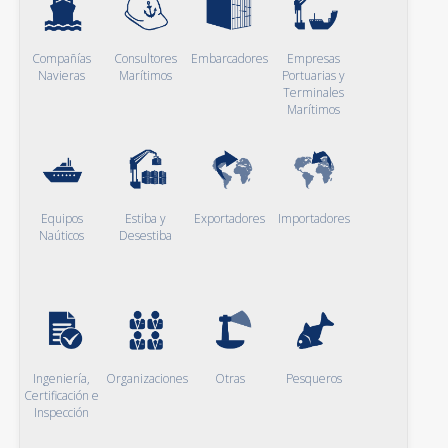
Compañías
Consultores
Embarcadores
Empresas
Navieras
Marítimos
Portuarias y
Terminales
Marítimos
Equipos
Estiba y
Exportadores
Importadores
Naúticos
Desestiba
Ingeniería,
Organizaciones
Otras
Pesqueros
Certificación e
Inspección