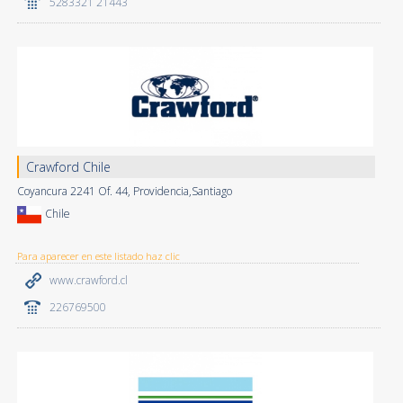
5283321 21443
Crawford Chile
Coyancura 2241 Of. 44, Providencia,Santiago
Chile
Para aparecer en este listado haz clic
www.crawford.cl
226769500