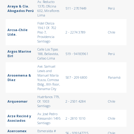
Av. Reducto
Araya & Cía.
1370, Oficina
511 - 2707449
Perú
Abogados Perú
602, Miraflores
Lima
Fidel Oteíza
194,1 Of. 702
Arcsa-Chile
Piso 7,
2 - 2274 3789
Chile
Ltda.
Providencia
Santiago
Calle Los Tipas
Argos Marine
188, Bellavista,
519 - 94183961
Perú
Eirl
Callao Lima
Ave. Samuel
Lewis and
Arosemena &
Manuel María
507 - 209 6800
Panamá
Díaz
Ycaza, Comosa
Bldg., 8th floor,
Panama City
Huérfanos 779,
Arqueomar
Of. 1003
2 - 2501 4284
Chile
Santiago
Av. José Pedro
Arze Reciné y
Alessandri 1495
2 - 2810 1010
Chile
Asociados
Santiago
Asercomex
Esmeralda #
56 - 939147715
Chile