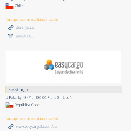
Chile
Para aparecer en este listado haz clic
duranycia.cl
999691153
EasyCargo
U Pekarky 484/1a ,180 00 Praha 8 – Libeň
República Checa
Para aparecer en este listado haz clic
www.easycargo3d.com/es/