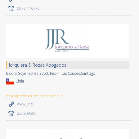
507317 6670
Jorquiera & Rozas Abogados
Isidora Goyenechea 3250, Piso 4, Las Condes,Santiago
Chile
Para aparecer en este listado haz clic
www.jjr.cl
225809300