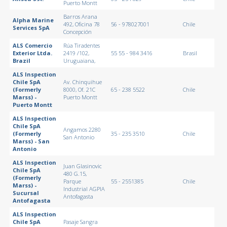
Puerto Montt
Barros Arana
Alpha Marine
492, Oficina 78
56 - 978027001
Chile
Services SpA
Concepción
ALS Comercio
Rúa Tiradentes
Exterior Ltda.
2419 /102,
55 55 - 984 3416
Brasil
Brazil
Uruguaiana,
ALS Inspection
Chile SpA
Av. Chinquihue
(Formerly
8000, Of. 21C
65 - 238 5522
Chile
Marss) -
Puerto Montt
Puerto Montt
ALS Inspection
Chile SpA
Angamos 2280
(Formerly
35 - 235 3510
Chile
San Antonio
Marss) - San
Antonio
ALS Inspection
Juan Glasinovic
Chile SpA
480 G.15,
(Formerly
Parque
55 - 2551385
Chile
Marss) -
Industrial AGPIA
Sucursal
Antofagasta
Antofagasta
ALS Inspection
Chile SpA
Pasaje Sangra