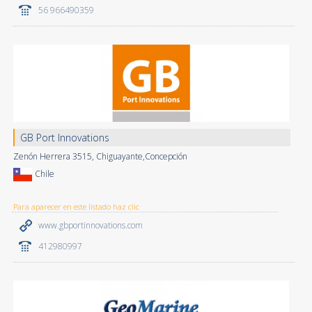
56 966490359
GB Port Innovations
Zenón Herrera 3515, Chiguayante,Concepción
Chile
Para aparecer en este listado haz clic
www.gbportinnovations.com
412980997