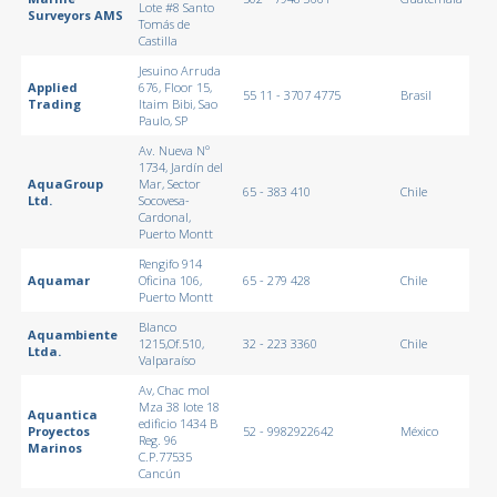
Lote #8 Santo
Surveyors AMS
Tomás de
Castilla
Jesuino Arruda
Applied
676, Floor 15,
55 11 - 3707 4775
Brasil
Trading
Itaim Bibi, Sao
Paulo, SP
Av. Nueva Nº
1734, Jardín del
AquaGroup
Mar, Sector
65 - 383 410
Chile
Ltd.
Socovesa-
Cardonal,
Puerto Montt
Rengifo 914
Aquamar
Oficina 106,
65 - 279 428
Chile
Puerto Montt
Blanco
Aquambiente
1215,Of.510,
32 - 223 3360
Chile
Ltda.
Valparaíso
Av, Chac mol
Mza 38 lote 18
Aquantica
edificio 1434 B
Proyectos
52 - 9982922642
México
Reg. 96
Marinos
C.P.77535
Cancún