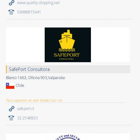
www.quality-shipping.net
56988873441
SafePort Consultora
Blanco 1663, Oficina 903,Valparaíso
Chile
Para aparecer en este listado haz clic
safeport.cl
32 2548853