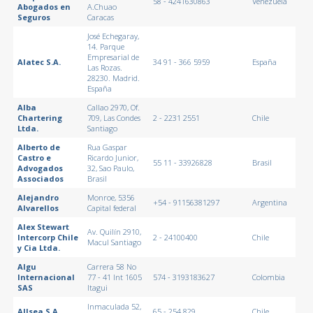
58 - 4241630863
Venezuela
Abogados en
A.Chuao
Seguros
Caracas
José Echegaray,
14. Parque
Empresarial de
Alatec S.A.
34 91 - 366 5959
España
Las Rozas.
28230. Madrid.
España
Alba
Callao 2970, Of.
Chartering
709, Las Condes
2 - 2231 2551
Chile
Ltda.
Santiago
Alberto de
Rua Gaspar
Castro e
Ricardo Junior,
55 11 - 33926828
Brasil
Advogados
32, Sao Paulo,
Associados
Brasil
Alejandro
Monroe, 5356
+54 - 91156381297
Argentina
Alvarellos
Capital federal
Alex Stewart
Av. Quilín 2910,
Intercorp Chile
2 - 24100400
Chile
Macul Santiago
y Cia Ltda.
Algu
Carrera 58 No
Internacional
77 - 41 Int 1605
574 - 3193183627
Colombia
SAS
Itagui
Inmaculada 52,
Allsea S.A.
65 - 254 829
Chile