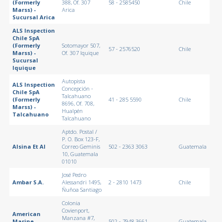
(Formerly
388, Of. 307
58 - 2585450
Chile
Marss) -
Arica
Sucursal Arica
ALS Inspection
Chile SpA
(Formerly
Sotomayor 507,
57 - 2576520
Chile
Marss) -
Of. 307 Iquique
Sucursal
Iquique
Autopista
ALS Inspection
Concepción -
Chile SpA
Talcahuano
(Formerly
41 - 285 5590
Chile
8696, Of. 708,
Marss) -
Hualpén
Talcahuano
Talcahuano
Aptdo. Postal /
P. O. Box 123-F,
Alsina Et Al
Correo Geminis
502 - 2363 3063
Guatemala
10, Guatemala
01010
José Pedro
Ambar S.A.
Alessandri 1495,
2 - 2810 1473
Chile
Ñuñoa Santiago
Colonia
Covienport,
American
Manzana #7,
Marine
502 - 7948 3661
Guatemala