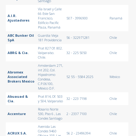
Santiago
Vìa Israel y Calle
66 Este San
A.I.R.
Francisco,
507 - 3996900
Panamá
Ajustadores
Edificio Pacific
Plaza, Panamá
ABC Bunker Oil
Guardia Vieja
56 - 322971281
Chile
SpA
181 Providencia
Prat 827 Of. 802.
ABRG & Cia.
Valparaíso.
32 - 225 5050
Chile
Chile.
Amsterdam 271,
int 202, Col.
Abromex
Hipodromo
Associated
52 55 - 5584 2025
México
Condesa,
Brokers Mexico
C.P.06100,
México D.F.
Abuauad &
Prat 814, Of. 503
32 - 223 7198
Chile
Cía.
y 504, Valparaíso
Rosario Norte
Accenture
530, Piso 6 , Las
2 - 2337 7100
Chile
Condes Santiago
Avenida Las
Condes 9460
ACRUX S.A.
56 2 - 23496394
Chile
Oficina 105, Las