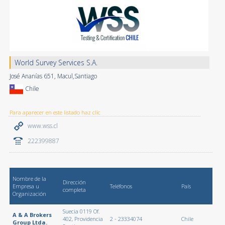
World Survey Services S.A.
José Ananías 651, Macul,Santiago
Chile
Para aparecer en este listado haz clic
www.wss.cl
222399887
Nombre de la
Dirección
Empresa u
Teléfonos
País
completa
Organización
Suecia 0119 Of.
A & A Brokers
402, Providencia
2 - 23334074
Chile
Group Ltda.