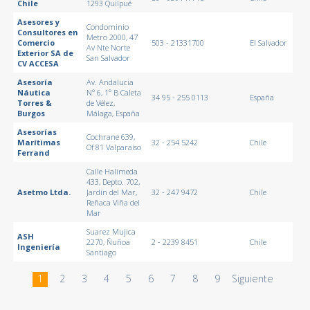
Chile
1293 Quilpué
Asesores y
Condominio
Consultores en
Metro 2000, 47
Comercio
503 - 21331700
El Salvador
Av Nte Norte
Exterior SA de
San Salvador
CV ACCESA
Asesoría
Av. Andalucia
Náutica
Nº 6, 1º B Caleta
34 95 - 255 0113
España
Torres &
de Vélez,
Burgos
Málaga, España
Asesorías
Cochrane 639,
Marítimas
32 - 254 5242
Chile
Of 81 Valparaíso
Ferrand
Calle Halimeda
433, Depto. 702,
Asetmo Ltda.
Jardín del Mar,
32 - 247 9472
Chile
Reñaca Viña del
Mar
Suarez Mujica
ASH
2270, Ñuñoa
2 - 2239 8451
Chile
Ingeniería
Santiago
1
2
3
4
5
6
7
8
9
Siguiente