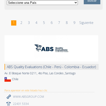
1
2
3
4
5
6
7
8
9
Siguiente
ABS Quality Evaluations (Chile - Perú - Colombia - Ecuador)
Av. El Bosque Norte 0211, 4to Piso, Las Condes ,Santiago
Chile
Para aparecer en este listado haz clic
WWW.ABSGROUP.COM
22431 5334