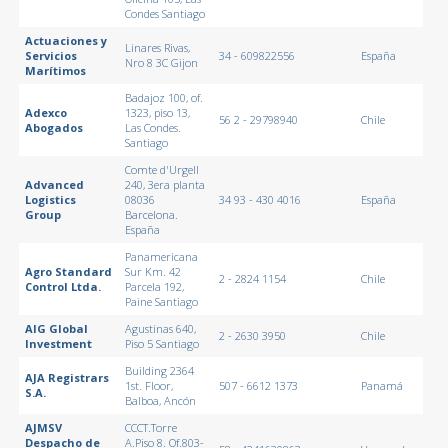
Condes Santiago
Actuaciones y
Linares Rivas,
Servicios
34 - 609822556
España
Nro 8 3C Gijon
Marítimos
Badajoz 100, of.
Adexco
1323, piso 13,
56 2 - 29798940
Chile
Abogados
Las Condes.
Santiago
Comte d'Urgell
Advanced
240, 3era planta
Logistics
08036
34 93 - 430 4016
España
Group
Barcelona.
España
Panamericana
Agro Standard
Sur Km. 42
2 - 2824 1154
Chile
Control Ltda.
Parcela 192,
Paine Santiago
AIG Global
Agustinas 640,
2 - 2630 3950
Chile
Investment
Piso 5 Santiago
Building 2364
AJA Registrars
1st. Floor,
507 - 6612 1373
Panamá
S.A.
Balboa, Ancón
AJMSV
CCCT.Torre
Despacho de
A.Piso 8. Of.803-