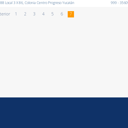
188 Local 3 X 86, Colonia Centro Progreso Yucatán
999 - 356
terior
1
2
3
4
5
6
7