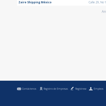
Zaire Shipping México
Calle 29, No 
An
Contáctenos
Registro de Empresas
Regístrese
Empleos