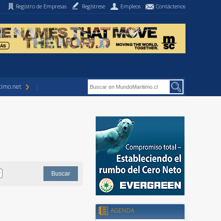
Registro de Empresas
Regístrese
Empleos
Contáctenos
imo.net
AGENDA