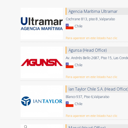
Agencia Marítima Ultramar
Cochrane 813, piso 8 ,Valparaíso
Chile
Para aparecer en este listado haz clic
Agunsa (Head Office)
Av. Andrés Bello 2687, Piso 15, Las Cond
Chile
Para aparecer en este listado haz clic
Ian Taylor Chile S.A. (Head Office
Blanco 937, Piso 6,Valparaíso
Chile
Para aparecer en este listado haz clic
Marval (Head Office)