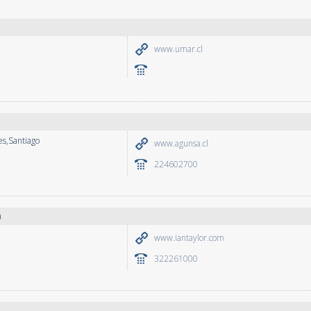
www.umar.cl
es,Santiago
www.agunsa.cl
224602700
)
www.iantaylor.com
322261000