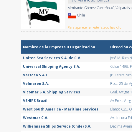
Almirante Gómez Carreño 49,Valparaíso
Chile
Para aparecer en este listado haz clic
Nombre de la Empresa u Organización
Dirección 
United Sea Services S.A. de C.V.
José M. Rico 
Universal Shipping Agency S.A.
Colón 1498, P
Vartosa S.A.C
Jr. Zepita Nro
Velmaren S.A.
Rbla. 25 de A
Vicomar S.A. Shipping Services
Gral. Artigas
VSHIPS Brazil
Av Pres. Varg
West South America - Maritime Services
Blanco 625, O
Westmar C.A.
Av. Lecuna Ed
Wilhelmsen Ships Service (Chile) S.A.
Decima Avenid