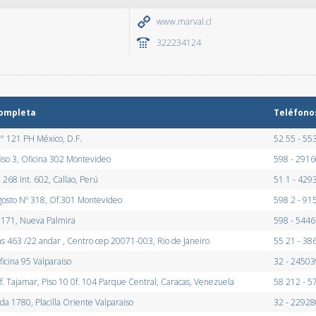
www.marval.cl
322234124
completa
Teléfono
N° 121 PH México, D.F.
52 55 - 5
iso 3, Oficina 302 Montevideo
598 - 291
. 268 Int. 602, Callao, Perú
51 1 - 429
gosto Nº 318, Of.301 Montevideo
598 2 - 91
 1171, Nueva Palmira
598 - 544
as 463 /22 andar , Centro cep 20071-003, Rio de Janeiro
55 21 - 3
ficina 95 Valparaiso
32 - 2450
f. Tajamar, Piso 10 0f. 104 Parque Central, Caracas, Venezuela
58 212 - 
a 1780, Placilla Oriente Valparaiso
32 - 2292