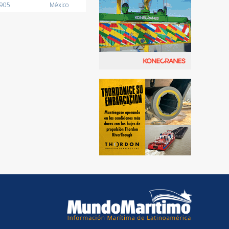
0905
México