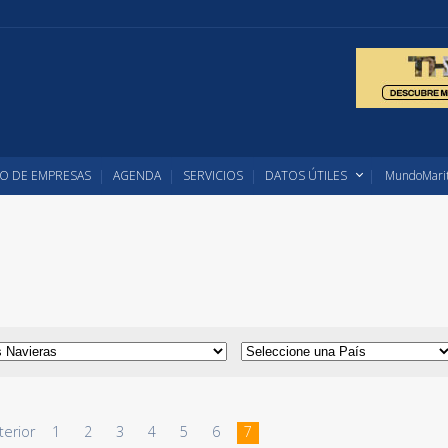
O DE EMPRESAS
AGENDA
SERVICIOS
DATOS ÚTILES
MundoMarit
terior
1
2
3
4
5
6
7