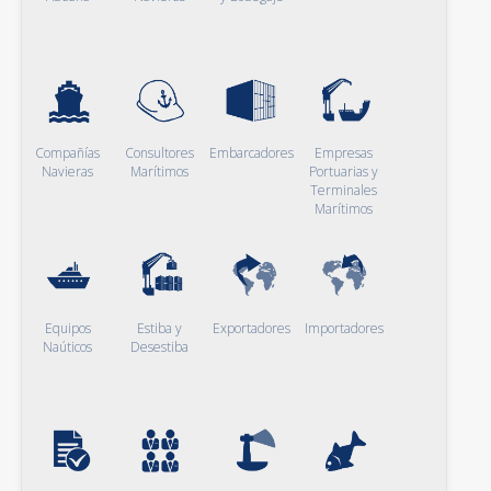
Compañías
Consultores
Embarcadores
Empresas
Navieras
Marítimos
Portuarias y
Terminales
Marítimos
Equipos
Estiba y
Exportadores
Importadores
Naúticos
Desestiba