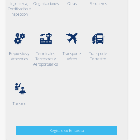
Ingeniería,
Organizaciones
Otras
Pesqueros
Certificación e
Inspección
Repuestos y
Terminales
Transporte
Transporte
Accesorios
Terrestres y
Aéreo
Terrestre
Aeroportuarios
Turismo
Registre su Empresa