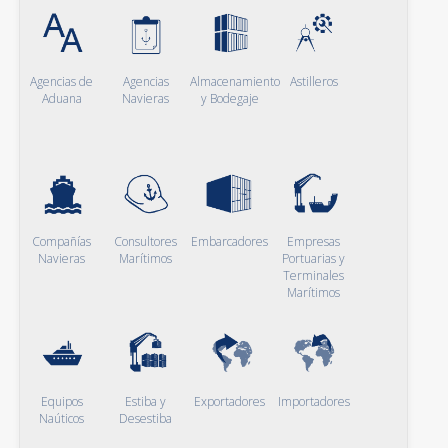
Agencias de
Agencias
Almacenamiento
Astilleros
Aduana
Navieras
y Bodegaje
Compañías
Consultores
Embarcadores
Empresas
Navieras
Marítimos
Portuarias y
Terminales
Marítimos
Equipos
Estiba y
Exportadores
Importadores
Naúticos
Desestiba