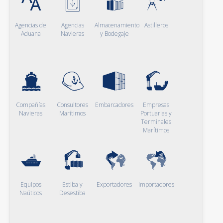
Agencias de
Agencias
Almacenamiento
Astilleros
Aduana
Navieras
y Bodegaje
Compañías
Consultores
Embarcadores
Empresas
Navieras
Marítimos
Portuarias y
Terminales
Marítimos
Equipos
Estiba y
Exportadores
Importadores
Naúticos
Desestiba