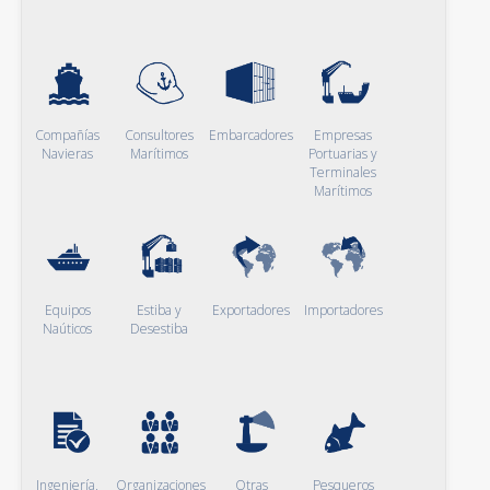
Compañías
Consultores
Embarcadores
Empresas
Navieras
Marítimos
Portuarias y
Terminales
Marítimos
Equipos
Estiba y
Exportadores
Importadores
Naúticos
Desestiba
Ingeniería,
Organizaciones
Otras
Pesqueros