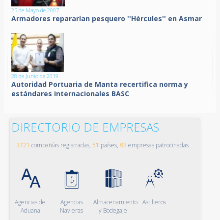
25 de Mayo de 2007
Armadores repararían pesquero ''Hércules'' en Asmar
28 de Junio de 2019
Autoridad Portuaria de Manta recertifica norma y
estándares internacionales BASC
DIRECTORIO DE EMPRESAS
3721
compañías registradas,
51
países,
83
empresas patrocinadas
Agencias de
Agencias
Almacenamiento
Astilleros
Aduana
Navieras
y Bodegaje