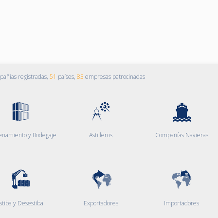
añías registradas,
51
países,
83
empresas patrocinadas
enamiento y Bodegaje
Astilleros
Compañías Navieras
stiba y Desestiba
Exportadores
Importadores