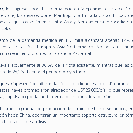
or
, los ingresos por TEU permanecieron “ampliamente estables” du
 reporte, los desvíos por el Mar Rojo y la limitada disponibilidad 
ese a que los volúmenes entre Asia y Norteamérica retrocedieron
nceles.
miento de la demanda medida en TEU-milla alcanzará apenas 1,4% 
n las rutas Asia-Europa y Asia-Norteamérica. No obstante, anti
n un crecimiento promedio cercano al 4% anual.
uivale actualmente al 36,6% de la flota existente, mientras que las t
dio de 25,2% durante el período proyectado.
uques Capesize “desafiaron la típica debilidad estacional” durante 
 estas naves promediaron alrededor de US$23.000/día, lo que repre
al, impulsado por la fuerte demanda importadora de China.
l aumento gradual de producción de la mina de hierro Simandou, en
ción hacia China, aportarán un importante soporte estructural en té
l horizonte de análisis.