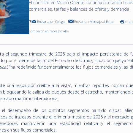
El conflicto en Medio Oriente continúa alterando flujo
comerciales, tarifas y balances de oferta y demanda
Enviar a un Colega
Enviar un Mensaje al Editor
Impr
Compartir en redes sociales
ta el segundo trimestre de 2026 bajo el impacto persistente de 
do por el cierre de facto del Estrecho de Ormuz, situación que ya en
ical
, “ha redefinido fundamentalmente los flujos comerciales y las 
ste una resolución creíble a la vista”, mientras reportes indican qu
an bloqueando la salida de buques desde el estrecho, manteniendo 
mercado marítimo internacional.
 el desempeño de los distintos segmentos ha sido dispar. Mien
ricos de ingresos durante el primer trimestre de 2026 y el mercado 
ntenedores mantuvieron una estabilidad relativa y el segment
es en sus flujos comerciales.