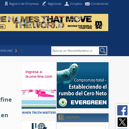
Registro de Empresas
Regístrese
Empleos
Contáctenos
imo.net
fine
 en
AGENDA