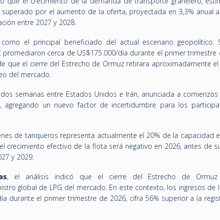
ió que el crecimiento de la demanda de transporte granelero, est
a superado por el aumento de la oferta, proyectada en 3,3% anual 
ción entre 2027 y 2028.
omo el principal beneficiado del actual escenario geopolítico. 
CC promediaron cerca de US$175.000/día durante el primer trimestre 
o de que el cierre del Estrecho de Ormuz retirara aproximadamente e
leo del mercado.
 dos semanas entre Estados Unidos e Irán, anunciada a comienzos d
, agregando un nuevo factor de incertidumbre para los participa
rdenes de tanqueros representa actualmente el 20% de la capacidad e
l crecimiento efectivo de la flota será negativo en 2026, antes de s
027 y 2029.
as
, el análisis indicó que el cierre del Estrecho de Ormuz
tro global de LPG del mercado. En este contexto, los ingresos de 
 durante el primer trimestre de 2026, cifra 56% superior a la regis