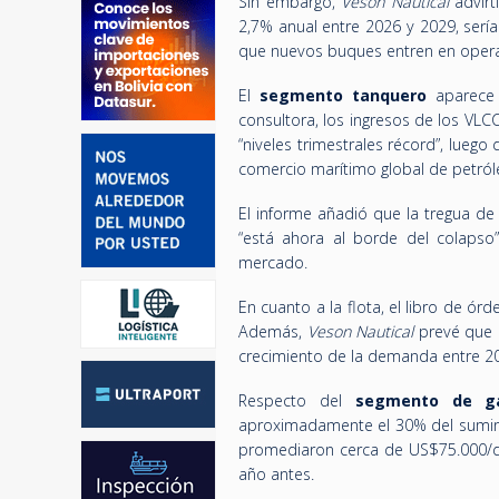
Sin embargo,
Veson Nautical
advirt
2,7% anual entre 2026 y 2029, serí
que nuevos buques entren en opera
El
segmento tanquero
aparece c
consultora, los ingresos de los VL
“niveles trimestrales récord”, lueg
comercio marítimo global de petró
El informe añadió que la tregua de
“está ahora al borde del colapso”
mercado.
En cuanto a la flota, el libro de ó
Además,
Veson Nautical
prevé que e
crecimiento de la demanda entre 2
Respecto del
segmento de g
aproximadamente el 30% del suminis
promediaron cerca de US$75.000/día
año antes.