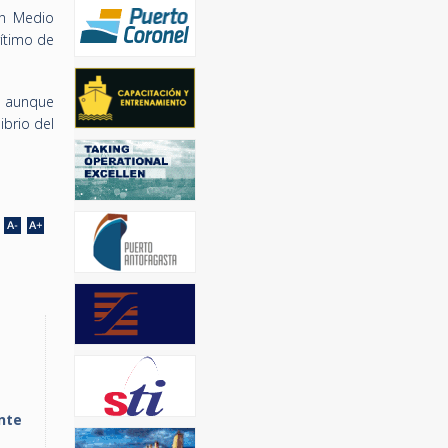
en Medio
rítimo de
, aunque
ibrio del
nte