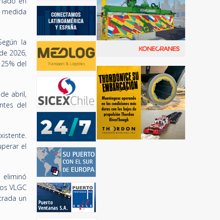
imado en
a medida
Según la
de 2026,
l 25% del
e abril,
ntes del
xistente.
uperar el
 eliminó
los VLGC
trada un