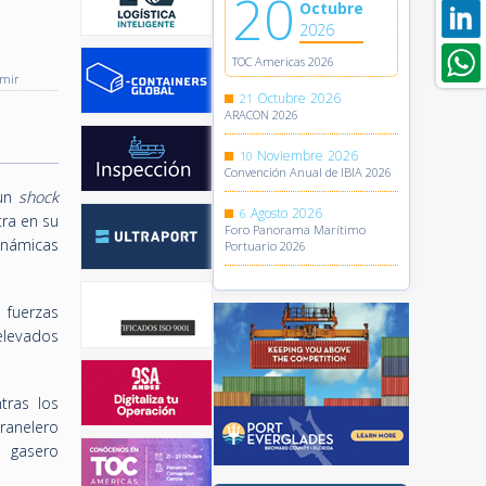
20
Octubre
s
2026
TOC Americas 2026
imir
Octubre
2026
21
ARACON 2026
Noviembre
2026
10
Convención Anual de IBIA 2026
“un
shock
Agosto
2026
6
tra en su
Foro Panorama Marítimo
dinámicas
Portuario 2026
e fuerzas
elevados
tras los
granelero
o gasero