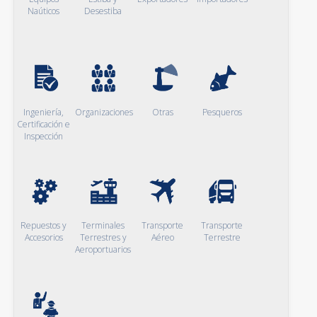
Naúticos
Desestiba
Ingeniería,
Organizaciones
Otras
Pesqueros
Certificación e
Inspección
Repuestos y
Terminales
Transporte
Transporte
Accesorios
Terrestres y
Aéreo
Terrestre
Aeroportuarios