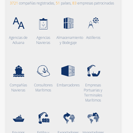
3721
compañías registradas,
51
países,
83
empresas patrocinadas
Agencias de
Agencias
Almacenamiento
Astilleros
Aduana
Navieras
y Bodegaje
Compañías
Consultores
Embarcadores
Empresas
Navieras
Marítimos
Portuarias y
Terminales
Marítimos
Equipos
Estiba y
Exportadores
Importadores