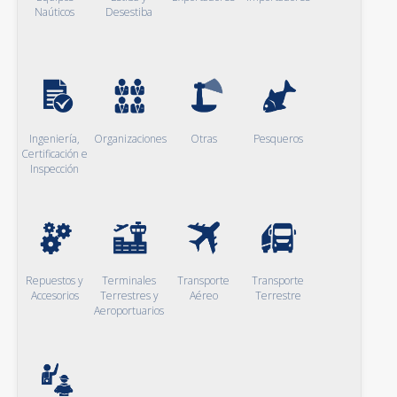
Naúticos
Desestiba
Ingeniería,
Organizaciones
Otras
Pesqueros
Certificación e
Inspección
Repuestos y
Terminales
Transporte
Transporte
Accesorios
Terrestres y
Aéreo
Terrestre
Aeroportuarios