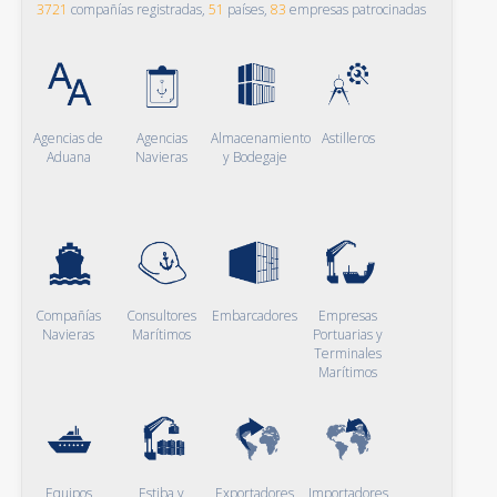
3721
compañías registradas,
51
países,
83
empresas patrocinadas
Agencias de
Agencias
Almacenamiento
Astilleros
Aduana
Navieras
y Bodegaje
Compañías
Consultores
Embarcadores
Empresas
Navieras
Marítimos
Portuarias y
Terminales
Marítimos
Equipos
Estiba y
Exportadores
Importadores