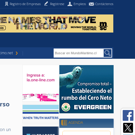
Registro de Empresas
Regístrese
Empleos
Contáctenos
imo.net
urso
a
AGENDA
con un