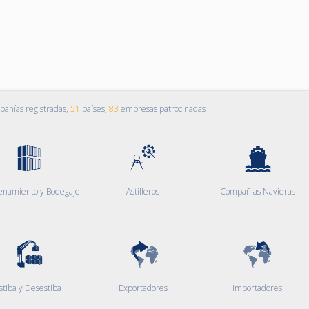
añías registradas,
51
países,
83
empresas patrocinadas
enamiento y Bodegaje
Astilleros
Compañías Navieras
stiba y Desestiba
Exportadores
Importadores