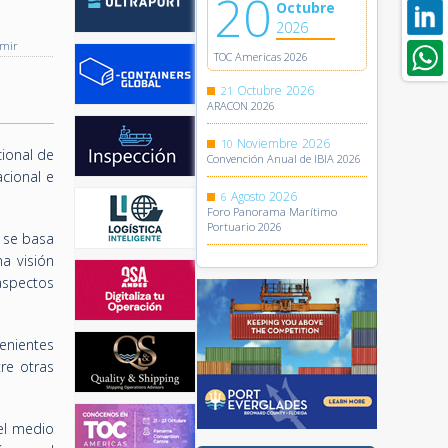
20
Octubre
2026
imir
TOC Americas 2026
Octubre
2026
21
ARACON 2026
Noviembre
2026
10
cional de
Convención Anual de IBIA 2026
cional e
Agosto
2026
6
Foro Panorama Marítimo
Portuario 2026
l se basa
a visión
 aspectos
venientes
re otras
el medio