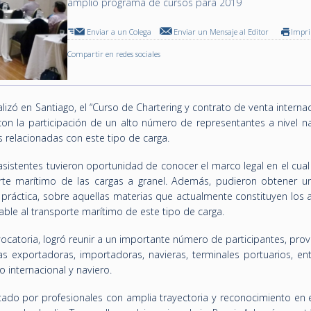
amplio programa de cursos para 2019
Enviar a un Colega
Enviar un Mensaje al Editor
Impr
Compartir en redes sociales
alizó en Santiago, el “Curso de Chartering y contrato de venta interna
con la participación de un alto número de representantes a nivel na
 relacionadas con este tipo de carga.
 asistentes tuvieron oportunidad de conocer el marco legal en el cua
orte marítimo de las cargas a granel. Además, pudieron obtener un
o práctica, sobre aquellas materias que actualmente constituyen los
cable al transporte marítimo de este tipo de carga.
ocatoria, logró reunir a un importante número de participantes, pro
 exportadoras, importadoras, navieras, terminales portuarios, ent
 internacional y naviero.
tado por profesionales con amplia trayectoria y reconocimiento en 