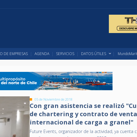
O DE EMPRESAS
AGENDA
SERVICIOS
DATOS ÚTILES
MundoMarit
05 de Noviembre de 2018
Con gran asistencia se realizó "C
de chartering y contrato de vent
internacional de carga a granel"
Future Events, organizador de la actividad, ya cuenta 