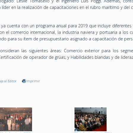
ogado: Leslie Tomasello y el ingeniero Luis Poggi. Además, cont
líder en la realización de capacitaciones en el rubro marítimo y del
ya cuenta con un programa anual para 2019 que incluye diferentes 
n el comercio internacional, la industria naviera y portuaria a los c
ndo para su ítem de presupuestario asignado a capacitación de pers
consideran las siguientes áreas: Comercio exterior para los segm
Certificación de operador de grúas; y Habilidades blandas y de lidera
je al Editor
Imprimir