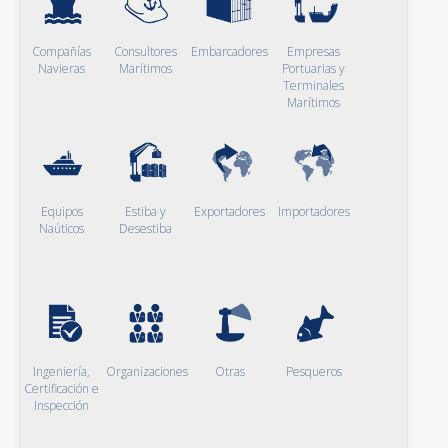
Compañías
Consultores
Embarcadores
Empresas
Navieras
Marítimos
Portuarias y
Terminales
Marítimos
Equipos
Estiba y
Exportadores
Importadores
Naúticos
Desestiba
Ingeniería,
Organizaciones
Otras
Pesqueros
Certificación e
Inspección