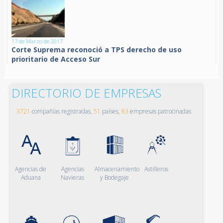
17 de Marzo de 2017
Corte Suprema reconoció a TPS derecho de uso
prioritario de Acceso Sur
DIRECTORIO DE EMPRESAS
3721
compañías registradas,
51
países,
83
empresas patrocinadas
Agencias de
Agencias
Almacenamiento
Astilleros
Aduana
Navieras
y Bodegaje