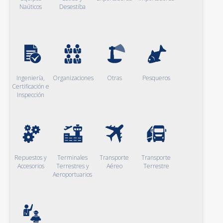
Naúticos
Desestiba
Ingeniería,
Organizaciones
Otras
Pesqueros
Certificación e
Inspección
Repuestos y
Terminales
Transporte
Transporte
Accesorios
Terrestres y
Aéreo
Terrestre
Aeroportuarios