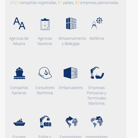
3721
compañías registradas,
51
países,
83
empresas patrocinadas
Agencias de
Agencias
Almacenamiento
Astilleros
Aduana
Navieras
y Bodegaje
Compañías
Consultores
Embarcadores
Empresas
Navieras
Marítimos
Portuarias y
Terminales
Marítimos
Equipos
Estiba y
Exportadores
Importadores