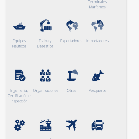
Terminales
Marítimos
Equipos
Estiba y
Exportadores
Importadores
Naúticos
Desestiba
Ingeniería,
Organizaciones
Otras
Pesqueros
Certificación e
Inspección