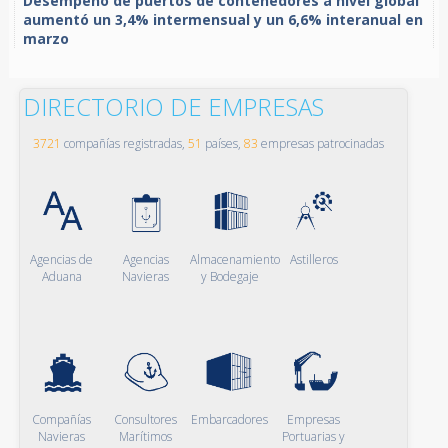
Desempeño de puertos de contenedores a nivel global
aumentó un 3,4% intermensual y un 6,6% interanual en
marzo
DIRECTORIO DE EMPRESAS
3721
compañías registradas,
51
países,
83
empresas patrocinadas
Agencias de
Agencias
Almacenamiento
Astilleros
Aduana
Navieras
y Bodegaje
Compañías
Consultores
Embarcadores
Empresas
Navieras
Marítimos
Portuarias y