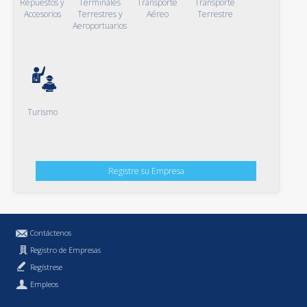
Repuestos y
Terminales
Transporte
Transporte
Accesorios
Terrestres y
Aéreo
Terrestre
Aeroportuarios
Turismo
Registre su Empresa
Contáctenos
Registro de Empresas
Regístrese
Empleos