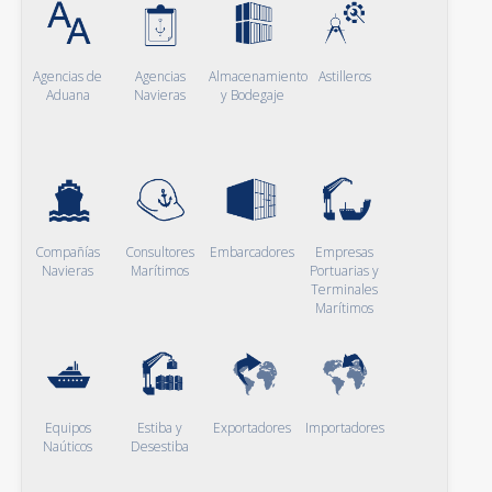
Agencias de
Agencias
Almacenamiento
Astilleros
Aduana
Navieras
y Bodegaje
Compañías
Consultores
Embarcadores
Empresas
Navieras
Marítimos
Portuarias y
Terminales
Marítimos
Equipos
Estiba y
Exportadores
Importadores
Naúticos
Desestiba