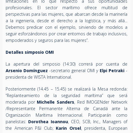
limitaciones en lo que respecto a sus oportunidades
profesionales. El sector marítimo ofrece multitud de
perspectivas para las mujeres, que abarcan desde la marinería
a la ingeniería, desde el derecho a la logística, y más allá...
Debemos predicar con el ejemplo, sirviendo de modelos a
seguir esforzándonos por crear entornos de trabajo inclusivos,
empoderados y seguros para las mujeres”.
Detalles simposio OMI
La apertura del simposio (14:30) correrá por cuenta de
Arsenio Domínguez
-secretario general OMI y
Elpi Petraki
-
presidenta de WISTA International.
Posteriormente (14.45 – 15.45) se realizará la Mesa redonda:
“Replanteamiento de la seguridad marítima” que será
moderada por
Michelle Sanders
, Red IMOGENder Network
/Representante Permanente Alterna de Canadá ante la
Organización Marítima Internacional. Participarán como
panelistas:
Dorothea Ioannou
, CEO, SCB, Inc., Managers of
the American P&I Club;
Karin Orsel
, presidenta, European