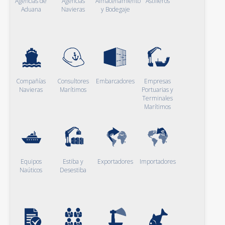
Agencias de
Agencias
Almacenamiento
Astilleros
Aduana
Navieras
y Bodegaje
Compañías
Consultores
Embarcadores
Empresas
Navieras
Marítimos
Portuarias y
Terminales
Marítimos
Equipos
Estiba y
Exportadores
Importadores
Naúticos
Desestiba