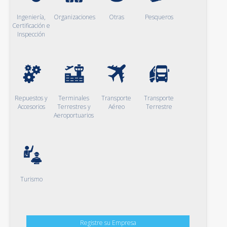
Ingeniería,
Organizaciones
Otras
Pesqueros
Certificación e
Inspección
Repuestos y
Terminales
Transporte
Transporte
Accesorios
Terrestres y
Aéreo
Terrestre
Aeroportuarios
Turismo
Registre su Empresa