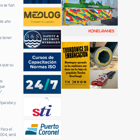
ya se han
ste año
a tener
a que su
os
 que
".
alparaíso y
 Para el
2004, será