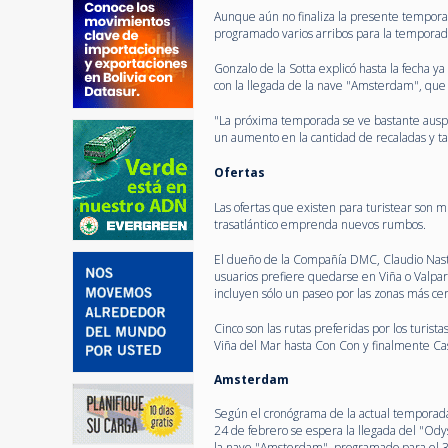
Aunque aún no finaliza la presente temporad
programado varios arribos para la tempora
Gonzalo de la Sotta explicó hasta la fecha y
con la llegada de la nave "Amsterdam", que
"La próxima temporada se ve bastante ausp
un aumento en la cantidad de recaladas y ta
Ofertas
Las ofertas que existen para turistear son
trasatlántico emprenda nuevos rumbos.
El dueño de la Compañía DMC, Claudio Nast, q
usuarios prefiere quedarse en Viña o Valpara
incluyen sólo un paseo por las zonas más ce
Cinco son las rutas preferidas por los turist
Viña del Mar hasta Con Con y finalmente Ca
Amsterdam
Según el cronógrama de la actual temporada 
24 de febrero se espera la llegada del "Ody
la nave "Amsterdam", programado para el 3