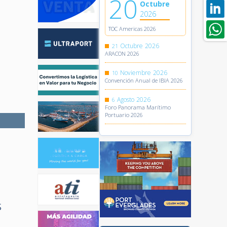
20
Octubre
2026
TOC Americas 2026
Octubre
2026
21
ARACON 2026
Noviembre
2026
10
Convención Anual de IBIA 2026
Agosto
2026
6
Foro Panorama Marítimo
Portuario 2026
s