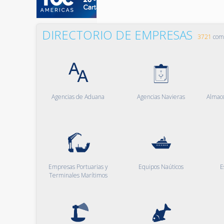
DIRECTORIO DE EMPRESAS
3721
comp
Agencias de Aduana
Agencias Navieras
Almac
Empresas Portuarias y
Equipos Naúticos
E
Terminales Marítimos