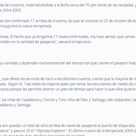
a de cruceros, materializándose a la fecha cerca del 70 por ciento de las recaladas, 
da 2004-2005.
a se han confirmado 17 arribos de cruceros, las que se iniciarán el 25 de octubre de é
 inaugurará la nueva temporada.
iciosa. El hecho que ya tengamos 17 naves confirmadas, nos hace pensar que vamos 
mbién en la cantidad de pasajeros", aseveró el ejecutivo.
 muy variadas y dependen exclusivamente del tiempo con que cuente el pasajero hast
ue ofrece los servicios de tours a los distintos cruceros, cuenta que la mayoría de l
íso. Según él, "casi todos los viajeros optan por tomar las excursiones de medio día
rcanas porque les permite ahorrar un poco de tiempo para hacer lo que ellos quieran
as: las viñas de Casablanca y Concha y Toro; Viña del Mar y Santiago; sólo Valparaíso; V
sablanca y Santiago.
aún quedan un total de ocho arribos de naves de pasajeros al puerto de Valparaíso.
sseus" y para el 25 el "Olympia Explorer". El último crucero de la temporada 2003-
1 de marzo de éste año.Para tripulantes de cruceros