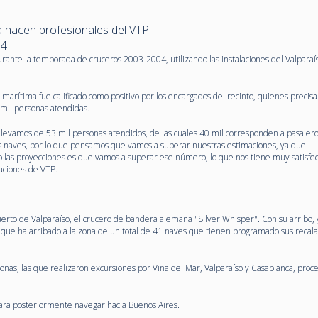
a hacen profesionales del VTP
04
urante la temporada de cruceros 2003-2004, utilizando las instalaciones del Valparaí
ía marítima fue calificado como positivo por los encargados del recinto, quienes precis
 mil personas atendidas.
levamos de 53 mil personas atendidos, de las cuales 40 mil corresponden a pasajero
e las naves, por lo que pensamos que vamos a superar nuestras estimaciones, ya que
las proyecciones es que vamos a superar ese número, lo que nos tiene muy satisfec
aciones de VTP.
erto de Valparaíso, el crucero de bandera alemana "Silver Whisper". Con su arribo, 
 que ha arribado a la zona de un total de 41 naves que tienen programado sus recal
nas, las que realizaron excursiones por Viña del Mar, Valparaíso y Casablanca, proc
para posteriormente navegar hacia Buenos Aires.