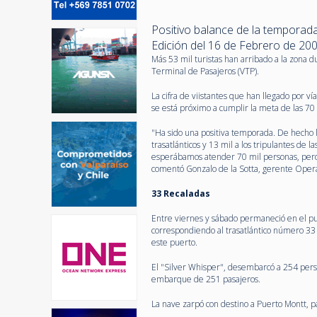
Positivo balance de la temporad
Edición del 16 de Febrero de 20
Más 53 mil turistas han arribado a la zona d
Terminal de Pasajeros (VTP).
La cifra de viistantes que han llegado por v
se está próximo a cumplir la meta de las 70
"Ha sido una positiva temporada. De hecho l
trasatlánticos y 13 mil a los tripulantes d
esperábamos atender 70 mil personas, pero 
comentó Gonzalo de la Sotta, gerente Oper
33 Recaladas
Entre viernes y sábado permaneció en el pu
correspondiendo al trasatlántico número 33
este puerto.
El "Silver Whisper", desembarcó a 254 perso
embarque de 251 pasajeros.
La nave zarpó con destino a Puerto Montt, 