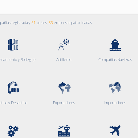
añías registradas,
51
países,
83
empresas patrocinadas
enamiento y Bodegaje
Astilleros
Compañías Navieras
stiba y Desestiba
Exportadores
Importadores