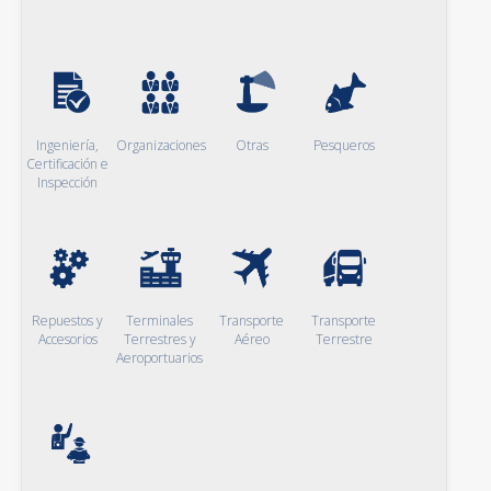
Ingeniería,
Organizaciones
Otras
Pesqueros
Certificación e
Inspección
Repuestos y
Terminales
Transporte
Transporte
Accesorios
Terrestres y
Aéreo
Terrestre
Aeroportuarios