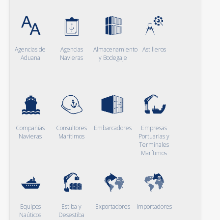
Agencias de
Agencias
Almacenamiento
Astilleros
Aduana
Navieras
y Bodegaje
Compañías
Consultores
Embarcadores
Empresas
Navieras
Marítimos
Portuarias y
Terminales
Marítimos
Equipos
Estiba y
Exportadores
Importadores
Naúticos
Desestiba