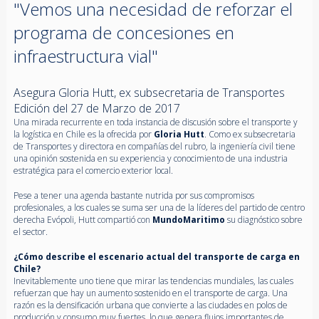
"Vemos una necesidad de reforzar el
programa de concesiones en
infraestructura vial"
Asegura Gloria Hutt, ex subsecretaria de Transportes
Edición del 27 de Marzo de 2017
Una mirada recurrente en toda instancia de discusión sobre el transporte y
la logística en Chile es la ofrecida por
Gloria Hutt
. Como ex subsecretaria
de Transportes y directora en compañías del rubro, la ingeniería civil tiene
una opinión sostenida en su experiencia y conocimiento de una industria
estratégica para el comercio exterior local.
Pese a tener una agenda bastante nutrida por sus compromisos
profesionales, a los cuales se suma ser una de la líderes del partido de centro
derecha Evópoli, Hutt compartió con
MundoMaritimo
su diagnóstico sobre
el sector.
¿Cómo describe el escenario actual del transporte de carga en
Chile?
Inevitablemente uno tiene que mirar las tendencias mundiales, las cuales
refuerzan que hay un aumento sostenido en el transporte de carga. Una
razón es la densificación urbana que convierte a las ciudades en polos de
producción y consumo muy fuertes, lo que genera flujos importantes de