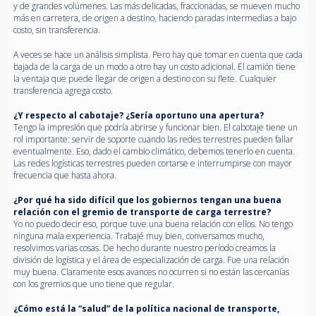
y de grandes volúmenes. Las más delicadas, fraccionadas, se mueven mucho
más en carretera, de origen a destino, haciendo paradas intermedias a bajo
costo, sin transferencia.
A veces se hace un análisis simplista. Pero hay que tomar en cuenta que cada
bajada de la carga de un modo a otro hay un costo adicional. El camión tiene
la ventaja que puede llegar de origen a destino con su flete. Cualquier
transferencia agrega costo.
¿Y respecto al cabotaje? ¿Sería oportuno una apertura?
Tengo la impresión que podría abrirse y funcionar bien. El cabotaje tiene un
rol importante: servir de soporte cuando las redes terrestres pueden fallar
eventualmente. Eso, dado el cambio climático, debemos tenerlo en cuenta.
Las redes logísticas terrestres pueden cortarse e interrumpirse con mayor
frecuencia que hasta ahora.
¿Por qué ha sido difícil que los gobiernos tengan una buena
relación con el gremio de transporte de carga terrestre?
Yo no puedo decir eso, porque tuve una buena relación con ellos. No tengo
ninguna mala experiencia. Trabajé muy bien, conversamos mucho,
resolvimos varias cosas. De hecho durante nuestro período creamos la
división de logística y el área de especialización de carga. Fue una relación
muy buena. Claramente esos avances no ocurren si no están las cercanías
con los gremios que uno tiene que regular.
¿Cómo está la “salud” de la política nacional de transporte,