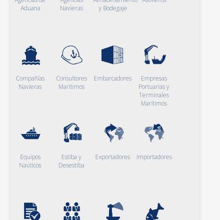
Aduana
Navieras
y Bodegaje
Compañías
Consultores
Embarcadores
Empresas
Navieras
Marítimos
Portuarias y
Terminales
Marítimos
Equipos
Estiba y
Exportadores
Importadores
Naúticos
Desestiba