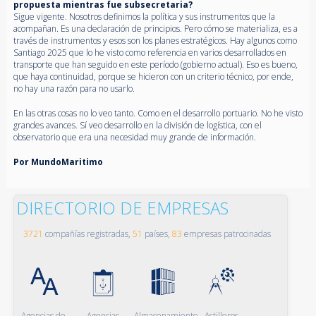
propuesta mientras fue subsecretaria?
Sigue vigente. Nosotros definimos la política y sus instrumentos que la
acompañan. Es una declaración de principios. Pero cómo se materializa, es a
través de instrumentos y esos son los planes estratégicos. Hay algunos como
Santiago 2025 que lo he visto como referencia en varios desarrollados en
transporte que han seguido en este período (gobierno actual). Eso es bueno,
que haya continuidad, porque se hicieron con un criterio técnico, por ende,
no hay una razón para no usarlo.
En las otras cosas no lo veo tanto. Como en el desarrollo portuario. No he visto
grandes avances. Sí veo desarrollo en la división de logística, con el
observatorio que era una necesidad muy grande de información.
Por MundoMaritimo
DIRECTORIO DE EMPRESAS
3721
compañías registradas,
51
países,
83
empresas patrocinadas
Agencias de
Agencias
Almacenamiento
Astilleros