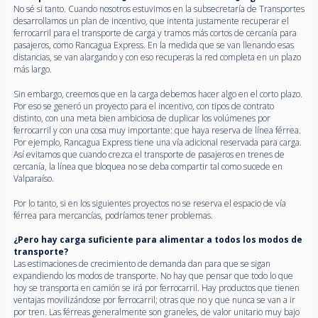
No sé si tanto. Cuando nosotros estuvimos en la subsecretaría de Transportes
desarrollamos un plan de incentivo, que intenta justamente recuperar el
ferrocarril para el transporte de carga y tramos más cortos de cercanía para
pasajeros, como Rancagua Express. En la medida que se van llenando esas
distancias, se van alargando y con eso recuperas la red completa en un plazo
más largo.
Sin embargo, creemos que en la carga debemos hacer algo en el corto plazo.
Por eso se generó un proyecto para el incentivo, con tipos de contrato
distinto, con una meta bien ambiciosa de duplicar los volúmenes por
ferrocarril y con una cosa muy importante: que haya reserva de línea férrea.
Por ejemplo, Rancagua Express tiene una vía adicional reservada para carga.
Así evitamos que cuando crezca el transporte de pasajeros en trenes de
cercanía, la línea que bloquea no se deba compartir tal como sucede en
Valparaíso.
Por lo tanto, si en los siguientes proyectos no se reserva el espacio de vía
férrea para mercancías, podríamos tener problemas.
¿Pero hay carga suficiente para alimentar a todos los modos de
transporte?
Las estimaciones de crecimiento de demanda dan para que se sigan
expandiendo los modos de transporte. No hay que pensar que todo lo que
hoy se transporta en camión se irá por ferrocarril. Hay productos que tienen
ventajas movilizándose por ferrocarril; otras que no y que nunca se van a ir
por tren. Las férreas generalmente son graneles, de valor unitario muy bajo