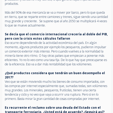
productos.
Más del 90% de esa mercancía se va a mover por barco, pero lo que queda
en tierra, que se reparte entre camiones y trenes, sigue siendo una cantidad
muy grande y creciente. Se supone que al año 2050 se multiplicará 4 veces
lo que se mueve actualmente.
Se decía que el comercio internacional crecería al doble del PIB,
pero con la crisis estos cálculos fallaron
Eso ocurre dependiendo de la actividad económica del país. En algún
momento, algunos productos por ejemplo los pesqueros, pudieron impulsar
un comercio exterior más intenso. Pero cuando vuelves a la normalidad la
minería tiene otro ritmo. O hay otras países que empiezan a ponerse más
eficientes. Yo no lo veo como una tasa fija. De lo que hay que preocuparse es
de la eficiencia. Eso va a dar más rentabilidad que los volúmenes.
¿Qué productos considera que tendrán un buen desempeño el
2017?
Veo que se están moviendo mucho los bienes de consumo importados, con
las compras por internet especialmente que, sumadas todas, son volúmenes
muy grandes. Los minerales, pesqueros, frutícolas, tienen una cierta
tendencia y ciclo y no veo que vaya a ocurrir una ruptura. Pero sí en lo
primero. Basta mirar la gran cantidad de cosas compradas por internet.
Es recurrente el reclamo sobre una deuda del Estado con el
transporte ferroviario. ¿Usted está de acuerdo? ¿Seguirá así?