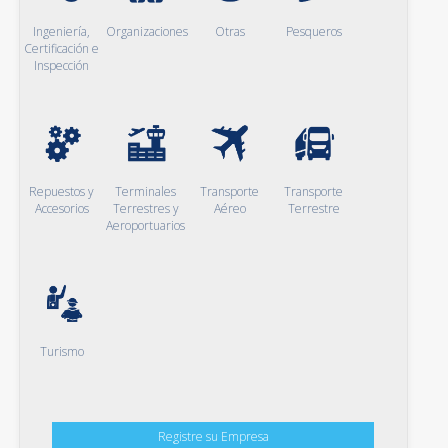
Ingeniería,
Organizaciones
Otras
Pesqueros
Certificación e
Inspección
Repuestos y
Terminales
Transporte
Transporte
Accesorios
Terrestres y
Aéreo
Terrestre
Aeroportuarios
Turismo
Registre su Empresa