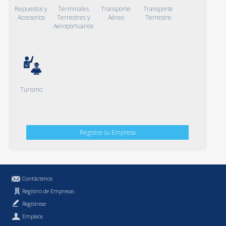
Repuestos y
Terminales
Transporte
Transporte
Accesorios
Terrestres y
Aéreo
Terrestre
Aeroportuarios
Turismo
Registre su Empresa
Contáctenos
Registro de Empresas
Regístrese
Empleos