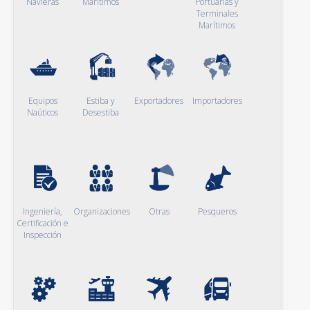
Navieras
Marítimos
Portuarias y
Terminales
Marítimos
Equipos
Estiba y
Exportadores
Importadores
Naúticos
Desestiba
Ingeniería,
Organizaciones
Otras
Pesqueros
Certificación e
Inspección