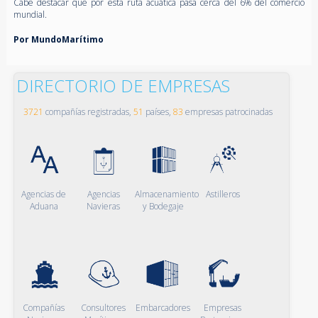
Cabe destacar que por esta ruta acuática pasa cerca del 6% del comercio
mundial.
Por MundoMarítimo
DIRECTORIO DE EMPRESAS
3721
compañías registradas,
51
países,
83
empresas patrocinadas
Agencias de
Agencias
Almacenamiento
Astilleros
Aduana
Navieras
y Bodegaje
Compañías
Consultores
Embarcadores
Empresas