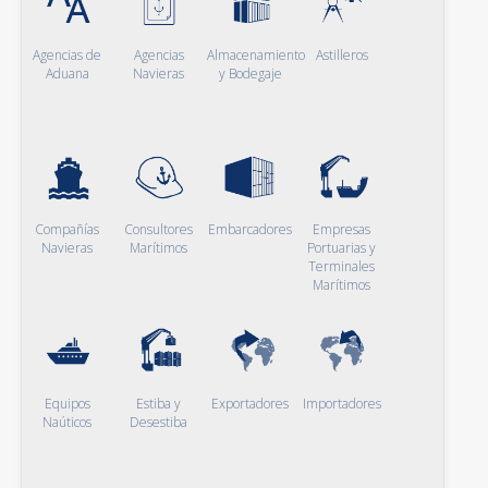
Agencias de
Agencias
Almacenamiento
Astilleros
Aduana
Navieras
y Bodegaje
Compañías
Consultores
Embarcadores
Empresas
Navieras
Marítimos
Portuarias y
Terminales
Marítimos
Equipos
Estiba y
Exportadores
Importadores
Naúticos
Desestiba