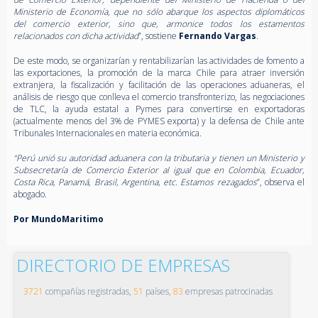
Ministerio de Economía, que no sólo abarque los aspectos diplomáticos
del comercio exterior, sino que, armonice todos los estamentos
relacionados con dicha actividad
”, sostiene
Fernando Vargas
.
De este modo, se organizarían y rentabilizarían las actividades de fomento a
las exportaciones, la promoción de la marca Chile para atraer inversión
extranjera, la fiscalización y facilitación de las operaciones aduaneras, el
análisis de riesgo que conlleva el comercio transfronterizo, las negociaciones
de TLC, la ayuda estatal a Pymes para convertirse en exportadoras
(actualmente menos del 3% de PYMES exporta) y la defensa de Chile ante
Tribunales Internacionales en materia económica.
“Perú unió su autoridad aduanera con la tributaria y tienen un Ministerio y
Subsecretaría de Comercio Exterior al igual que en Colombia, Ecuador,
Costa Rica, Panamá, Brasil, Argentina, etc. Estamos rezagados
”, observa el
abogado.
Por MundoMaritimo
DIRECTORIO DE EMPRESAS
3721
compañías registradas,
51
países,
83
empresas patrocinadas