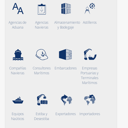
Agencias de
Agencias
Almacenamiento
Astilleros
Aduana
Navieras
y Bodegaje
Compañías
Consultores
Embarcadores
Empresas
Navieras
Marítimos
Portuarias y
Terminales
Marítimos
Equipos
Estiba y
Exportadores
Importadores
Naúticos
Desestiba