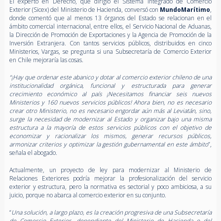
El experto en Derecho, que dirigió el Sistema Integrado de Comercio
Exterior (Sicex) del Ministerio de Hacienda, conversó con
MundoMarítimo
,
donde comentó que al menos 13 órganos del Estado se relacionan en el
ámbito comercial internacional, entre ellos, el Servicio Nacional de Aduanas,
la Dirección de Promoción de Exportaciones y la Agencia de Promoción de la
Inversión Extranjera. Con tantos servicios públicos, distribuidos en cinco
Ministerios, Vargas, se pregunta si una Subsecretaría de Comercio Exterior
en Chile mejoraría las cosas.
“¡Hay que ordenar este abanico y dotar al comercio exterior chileno de una
institucionalidad orgánica, funcional y estructurada para generar
crecimiento económico al país ¡Necesitamos financiar seis nuevos
Ministerios y 160 nuevos servicios públicos! Ahora bien, no es necesario
crear otro Ministerio, no es necesario engordar aún más al Leviatán, sino,
surge la necesidad de modernizar al Estado y organizar bajo una misma
estructura a la mayoría de estos servicios públicos con el objetivo de
economizar y racionalizar los mismos, generar recursos públicos,
armonizar criterios y optimizar la gestión gubernamental en este ámbito
”,
señala el abogado.
Actualmente, un proyecto de ley para modernizar al Ministerio de
Relaciones Exteriores podría mejorar la profesionalización del servicio
exterior y estructura, pero la normativa es sectorial y poco ambiciosa, a su
juicio, porque no abarca al comercio exterior en su conjunto.
“
Una solución, a largo plazo, es la creación progresiva de una Subsecretaría
de Comercio Exterior, dependiente del Ministerio de Hacienda o del