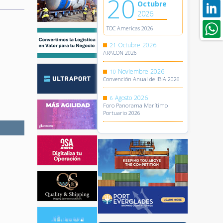
20
Octubre
2026
TOC Americas 2026
Octubre
2026
21
ARACON 2026
Noviembre
2026
10
Convención Anual de IBIA 2026
Agosto
2026
6
Foro Panorama Marítimo
Portuario 2026