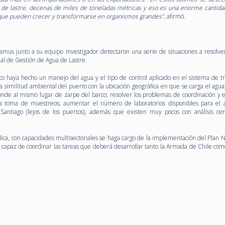
e lastre, decenas de miles de toneladas métricas y eso es una enorme cantida
que pueden crecer y transformarse en organismos grandes”,
afirmó.
 Camus junto a su equipo investigador detectaron una serie de situaciones a resolve
al de Gestión de Agua de Lastre.
arco haya hecho un manejo del agua y el tipo de control aplicado en el sistema de t
 la similitud ambiental del puerto con la ubicación geográfica en que se carga el agu
de al mismo lugar de zarpe del barco; resolver los problemas de coordinación y 
la toma de muestreos; aumentar el número de laboratorios disponibles para el a
antiago (lejos de los puertos), además que existen muy pocos con análisis cert
a, con capacidades multisectoriales se haga cargo de la implementación del Plan N
 capaz de coordinar las tareas que deberá desarrollar tanto la Armada de Chile como