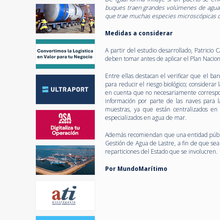
buques traen grandes volúmenes de agua d
que trae muchas especies microscópicas 
Medidas a considerar
A partir del estudio desarrollado, Patricio
deben tomar antes de aplicar el Plan Nacion
Entre ellas destacan el verificar que el b
para reducir el riesgo biológico; considerar
en cuenta que no necesariamente correspon
información por parte de las naves para 
muestras, ya que están centralizados en S
especializados en agua de mar.
Además recomiendan que una entidad públic
Gestión de Agua de Lastre, a fin de que sea
reparticiones del Estado que se involucren.
Por MundoMarítimo