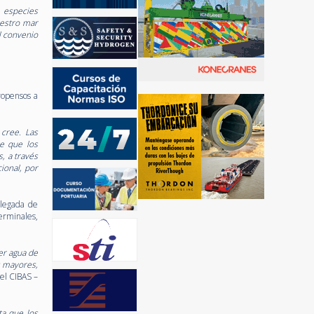
 especies
uestro mar
l convenio
ropensos a
 cree. Las
se que los
, a través
ional, por
llegada de
erminales,
er agua de
s mayores,
del CIBAS –
ta que los