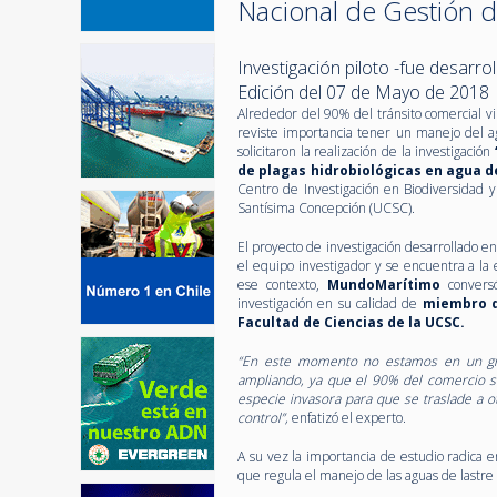
Nacional de Gestión d
Investigación piloto -fue desarro
Edición del 07 de Mayo de 2018
Alrededor del 90% del tránsito comercial vi
reviste importancia tener un manejo del a
solicitaron la realización de la investigación
de plagas hidrobiológicas en agua d
Centro de Investigación en Biodiversidad y
Santísima Concepción (UCSC).
El proyecto de investigación desarrollado e
el equipo investigador y se encuentra a la
ese contexto,
MundoMarítimo
convers
investigación en su calidad de
miembro d
Facultad de Ciencias de la UCSC.
“En este momento no estamos en un gran
ampliando, ya que el 90% del comercio se
especie invasora para que se traslade a o
control”,
enfatizó el experto.
A su vez la importancia de estudio radica e
que regula el manejo de las aguas de lastre