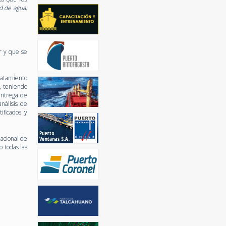
d de agua,
r y que se
ratamiento
a, teniendo
entrega de
nálisis de
ificados y
acional de
 todas las