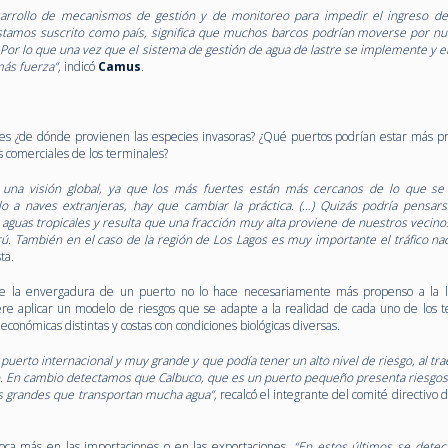
arrollo de mecanismos de gestión y de monitoreo para impedir el ingreso de
 estamos suscrito como país, significa que muchos barcos podrían moverse por n
or lo que una vez que el sistema de gestión de agua de lastre se implemente y e
más fuerza”,
indicó
Camus
.
ntes ¿de dónde provienen las especies invasoras? ¿Qué puertos podrían estar más p
s comerciales de los terminales?
r una visión global, ya que los más fuertes están más cercanos de lo que se
lo a naves extranjeras, hay que cambiar la práctica. (…) Quizás podría pensar
s aguas tropicales y resulta que una fracción muy alta proviene de nuestros vecinos
rú. También en el caso de la región de Los Lagos es muy importante el tráfico nac
ta.
que la envergadura de un puerto no lo hace necesariamente más propenso a la 
re aplicar un modelo de riesgos que se adapte a la realidad de cada uno de los t
onómicas distintas y costas con condiciones biológicas diversas.
uerto internacional y muy grande y que podía tener un alto nivel de riesgo, al tra
. En cambio detectamos que Calbuco, que es un puerto pequeño presenta riesgo
os grandes que transportan mucha agua”,
recalcó el integrante del comité directivo 
foca más en las importaciones o en las exportaciones.
“En estos últimos se detec