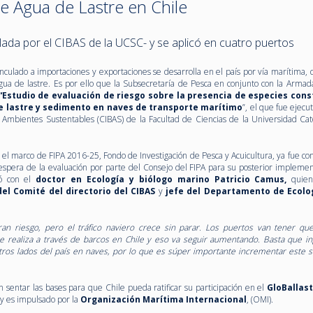
e Agua de Lastre en Chile
llada por el CIBAS de la UCSC- y se aplicó en cuatro puertos
nculado a importaciones y exportaciones se desarrolla en el país por vía marítima, 
gua de lastre. Es por ello que la Subsecretaría de Pesca en conjunto con la Armad
“Estudio de evaluación de riesgo sobre la presencia de especies cons
e lastre y sedimento en naves de transporte marítimo
”, el que fue ejecu
 Ambientes Sustentables (CIBAS) de la Facultad de Ciencias de la Universidad Cató
n el marco de FIPA 2016-25, Fondo de Investigación de Pesca y Acuicultura, ya fue co
 espera de la evaluación por parte del Consejo del FIPA para su posterior implemen
ó con el
doctor en Ecología y biólogo marino
Patricio Camus,
quien 
el Comité del directorio del CIBAS
y
jefe del Departamento de Ecolog
 riesgo, pero el tráfico naviero crece sin parar. Los puertos van tener que
 realiza a través de barcos en Chile y eso va seguir aumentando. Basta que i
tros lados del país en naves, por lo que es súper importante incrementar este 
n sentar las bases para que Chile pueda ratificar su participación en el
GloBallast
 y es impulsado por la
Organización Marítima Internacional
, (OMI).