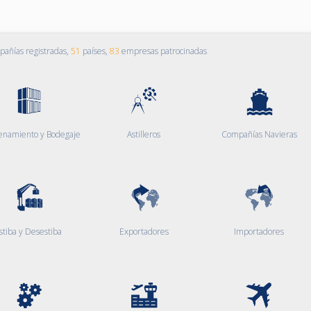
añías registradas,
51
países,
83
empresas patrocinadas
enamiento y Bodegaje
Astilleros
Compañías Navieras
stiba y Desestiba
Exportadores
Importadores