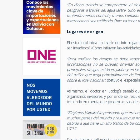
“En dicho tratado se compromete el des
peligrosas a través del agua lastre. Sino
teniendo menos control y menos cuidado. P
internacional sea ratificado Chile va tener 
Lugares de origen
El estudio plantea una serie de interroga
ser invadidos? ¿Cómo influyen las actividade
“Para analizar los riesgos se debe tene
fiscalizaciones no se pueden orientar so
principales riesgos están en Japón y en la
del tráfico que llega principalmente de Pe
sobre el internacional”,
sostuvo el especialis
Asimismo, el doctor en Ecología señaló 
organismos invasores y por ende se requie
teniendo en cuenta que poseen actividades ec
“Elegimos Valparaíso pensando que era un p
muchas partes del mundo y resulta que no
debido a que tiene un alto tráfico de barc
UCSC.
De igual forma influye si un puerto se en