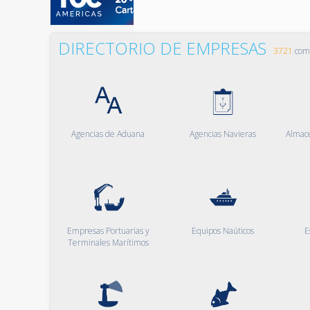
DIRECTORIO DE EMPRESAS
3721
comp
Agencias de Aduana
Agencias Navieras
Almac
Empresas Portuarias y
Equipos Naúticos
E
Terminales Marítimos