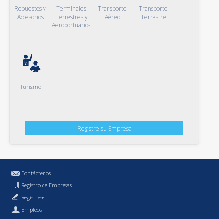
Repuestos y
Terminales
Transporte
Transporte
Accesorios
Terrestres y
Aéreo
Terrestre
Aeroportuarios
Turismo
Registre su Empresa
Contáctenos
Registro de Empresas
Regístrese
Empleos