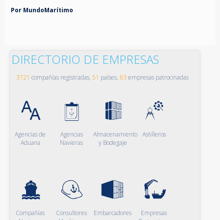
Por MundoMarítimo
DIRECTORIO DE EMPRESAS
3721
compañías registradas,
51
países,
83
empresas patrocinadas
Agencias de
Agencias
Almacenamiento
Astilleros
Aduana
Navieras
y Bodegaje
Compañías
Consultores
Embarcadores
Empresas