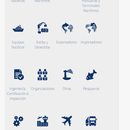
Navieras
Marítimos
Portuarias y
Terminales
Marítimos
Equipos
Estiba y
Exportadores
Importadores
Naúticos
Desestiba
Ingeniería,
Organizaciones
Otras
Pesqueros
Certificación e
Inspección