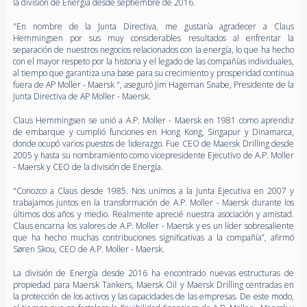
la división de Energía desde septiembre de 2016.
"En nombre de la Junta Directiva, me gustaría agradecer a Claus
Hemmingsen por sus muy considerables resultados al enfrentar la
separación de nuestros negocios relacionados con la energía, lo que ha hecho
con el mayor respeto por la historia y el legado de las compañías individuales,
al tiempo que garantiza una base para su crecimiento y prosperidad continua
fuera de AP Moller - Maersk ", aseguró Jim Hageman Snabe, Presidente de la
Junta Directiva de AP Moller - Maersk.
Claus Hemmingsen se unió a A.P. Moller - Maersk en 1981 como aprendiz
de embarque y cumplió funciones en Hong Kong, Singapur y Dinamarca,
donde ocupó varios puestos de liderazgo. Fue CEO de Maersk Drilling desde
2005 y hasta su nombramiento como vicepresidente Ejecutivo de A.P. Moller
- Maersk y CEO de la división de Energía.
"Conozco a Claus desde 1985. Nos unimos a la Junta Ejecutiva en 2007 y
trabajamos juntos en la transformación de A.P. Moller - Maersk durante los
últimos dos años y medio. Realmente aprecié nuestra asociación y amistad.
Claus encarna los valores de A.P. Moller - Maersk y es un líder sobresaliente
que ha hecho muchas contribuciones significativas a la compañía”, afirmó
Søren Skou, CEO de A.P. Moller - Maersk.
La división de Energía desde 2016 ha encontrado nuevas estructuras de
propiedad para Maersk Tankers, Maersk Oil y Maersk Drilling centradas en
la protección de los activos y las capacidades de las empresas. De este modo,