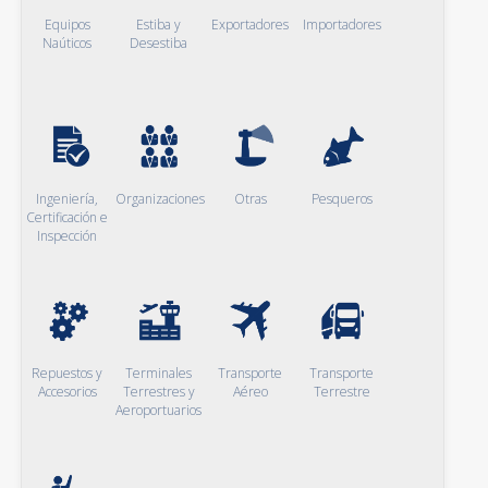
Equipos
Estiba y
Exportadores
Importadores
Naúticos
Desestiba
Ingeniería,
Organizaciones
Otras
Pesqueros
Certificación e
Inspección
Repuestos y
Terminales
Transporte
Transporte
Accesorios
Terrestres y
Aéreo
Terrestre
Aeroportuarios