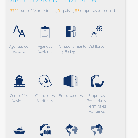
3721
compañías registradas,
51
países,
83
empresas patrocinadas
Agencias de
Agencias
Almacenamiento
Astilleros
Aduana
Navieras
y Bodegaje
Compañías
Consultores
Embarcadores
Empresas
Navieras
Marítimos
Portuarias y
Terminales
Marítimos