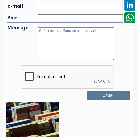
e-mail
País
Mensaje