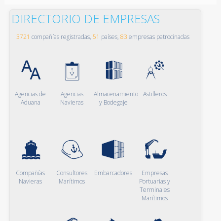
DIRECTORIO DE EMPRESAS
3721
compañías registradas,
51
países,
83
empresas patrocinadas
Agencias de
Agencias
Almacenamiento
Astilleros
Aduana
Navieras
y Bodegaje
Compañías
Consultores
Embarcadores
Empresas
Navieras
Marítimos
Portuarias y
Terminales
Marítimos