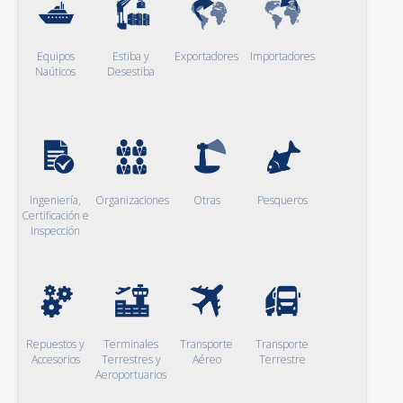
Equipos
Estiba y
Exportadores
Importadores
Naúticos
Desestiba
Ingeniería,
Organizaciones
Otras
Pesqueros
Certificación e
Inspección
Repuestos y
Terminales
Transporte
Transporte
Accesorios
Terrestres y
Aéreo
Terrestre
Aeroportuarios