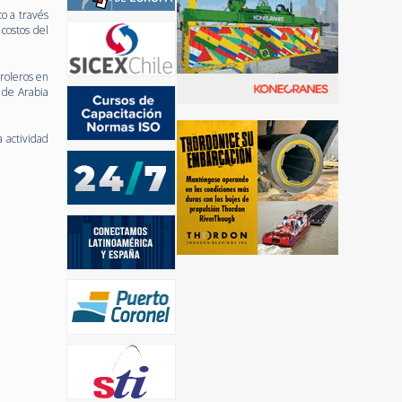
co a través
 costos del
roleros en
 de Arabia
 actividad