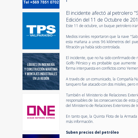
El incidente afectó al petrolero "
Edición del 11 de Octubre de 20
Este 11 de octubre, un buque petrolero iraní
Medios iraníes reportaron que la nave “Sabit
esta mañana a unos 96 kilómetros del puer
filtración ya había sido controlada.
El incidente, que no ha sido confirmado de 
Golfo Pérsico y es probable que aumente la
forma interpuesta en conflictos como Yemen
A través de un comunicado, la Compañía Nac
tanquero fue atacado con dos misiles, pero
También el Ministerio de Relaciones Exteri
responsables de las consecuencias de esta p
del Ministerio de Relaciones Exteriores de 
En tanto que, la Quinta Flota de la Armada 
más información.
Suben precios del petróleo