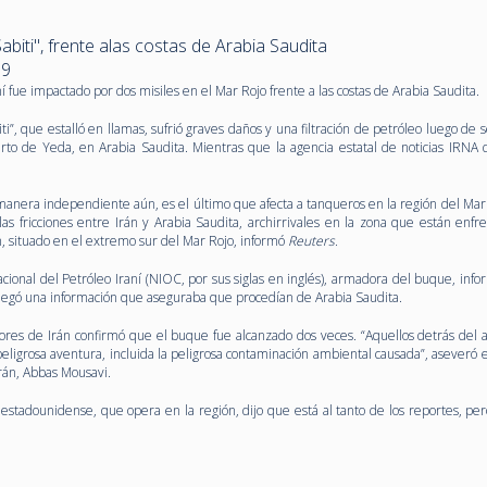
Sabiti", frente alas costas de Arabia Saudita
19
 fue impactado por dos misiles en el Mar Rojo frente a las costas de Arabia Saudita.
i”, que estalló en llamas, sufrió graves daños y una filtración de petróleo luego de 
to de Yeda, en Arabia Saudita. Mientras que la agencia estatal de noticias IRNA d
manera independiente aún, es el último que afecta a tanqueros en la región del Mar 
s fricciones entre Irán y Arabia Saudita, archirrivales en la zona que están enfr
, situado en el extremo sur del Mar Rojo, informó
Reuters.
ional del Petróleo Iraní (NIOC, por sus siglas en inglés), armadora del buque, info
 negó una información que aseguraba que procedían de Arabia Saudita.
ores de Irán confirmó que el buque fue alcanzado dos veces. “Aquellos detrás del 
eligrosa aventura, incluida la peligrosa contaminación ambiental causada”, aseveró 
Irán, Abbas Mousavi.
estadounidense, que opera en la región, dijo que está al tanto de los reportes, per