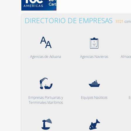
DIRECTORIO DE EMPRESAS
3721
comp
Agencias de Aduana
Agencias Navieras
Almac
Empresas Portuarias y
Equipos Naúticos
E
Terminales Marítimos