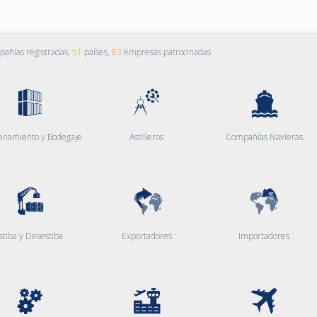
añías registradas,
51
países,
83
empresas patrocinadas
enamiento y Bodegaje
Astilleros
Compañías Navieras
stiba y Desestiba
Exportadores
Importadores