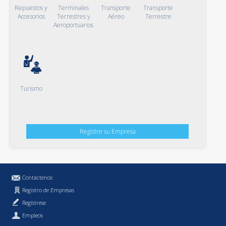
Repuestos y
Terminales
Transporte
Transporte
Accesorios
Terrestres y
Aéreo
Terrestre
Aeroportuarios
Turismo
Registre su Empresa
Contáctenos
Registro de Empresas
Regístrese
Empleos