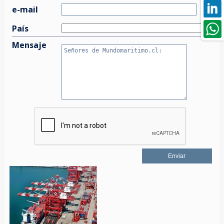
e-mail
País
Mensaje