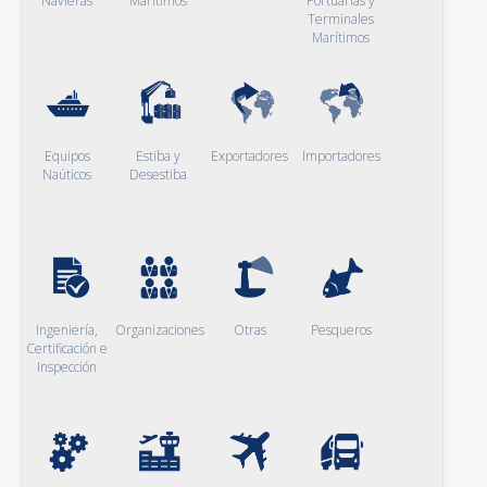
Navieras
Marítimos
Portuarias y
Terminales
Marítimos
Equipos
Estiba y
Exportadores
Importadores
Naúticos
Desestiba
Ingeniería,
Organizaciones
Otras
Pesqueros
Certificación e
Inspección