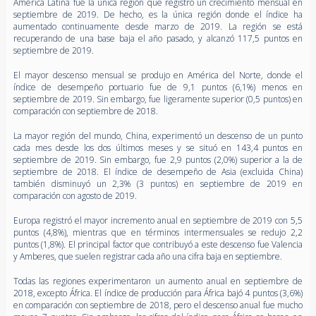
América Latina fue la única región que registró un crecimiento mensual en
septiembre de 2019. De hecho, es la única región donde el índice ha
aumentado continuamente desde marzo de 2019. La región se está
recuperando de una base baja el año pasado, y alcanzó 117,5 puntos en
septiembre de 2019.
El mayor descenso mensual se produjo en América del Norte, donde el
índice de desempeño portuario fue de 9,1 puntos (6,1%) menos en
septiembre de 2019. Sin embargo, fue ligeramente superior (0,5 puntos) en
comparación con septiembre de 2018.
La mayor región del mundo, China, experimentó un descenso de un punto
cada mes desde los dos últimos meses y se situó en 143,4 puntos en
septiembre de 2019. Sin embargo, fue 2,9 puntos (2,0%) superior a la de
septiembre de 2018. El índice de desempeño de Asia (excluida China)
también disminuyó un 2,3% (3 puntos) en septiembre de 2019 en
comparación con agosto de 2019.
Europa registró el mayor incremento anual en septiembre de 2019 con 5,5
puntos (4,8%), mientras que en términos intermensuales se redujo 2,2
puntos (1,8%). El principal factor que contribuyó a este descenso fue Valencia
y Amberes, que suelen registrar cada año una cifra baja en septiembre.
Todas las regiones experimentaron un aumento anual en septiembre de
2018, excepto África. El índice de producción para África bajó 4 puntos (3,6%)
en comparación con septiembre de 2018, pero el descenso anual fue mucho