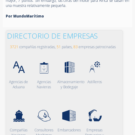
mayor, 7 puntos. Sin embargo, las cifras del índice para África se basan en
una muestra relativamente pequeña.
Por MundoMarítimo
DIRECTORIO DE EMPRESAS
3721
compañías registradas,
51
países,
83
empresas patrocinadas
Agencias de
Agencias
Almacenamiento
Astilleros
Aduana
Navieras
y Bodegaje
Compañías
Consultores
Embarcadores
Empresas