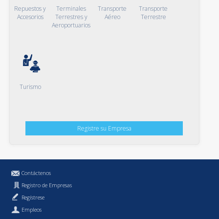
Repuestos y
Terminales
Transporte
Transporte
Accesorios
Terrestres y
Aéreo
Terrestre
Aeroportuarios
Turismo
Registre su Empresa
Contáctenos
Registro de Empresas
Regístrese
Empleos