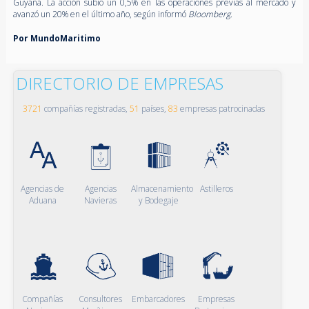
Guyana. La acción subió un 0,5% en las operaciones previas al mercado y
avanzó un 20% en el último año, según informó
Bloomberg.
Por MundoMaritimo
DIRECTORIO DE EMPRESAS
3721
compañías registradas,
51
países,
83
empresas patrocinadas
Agencias de
Agencias
Almacenamiento
Astilleros
Aduana
Navieras
y Bodegaje
Compañías
Consultores
Embarcadores
Empresas