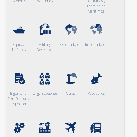
Navieras
Marítimos
Portuarias y
Terminales
Marítimos
Equipos
Estiba y
Exportadores
Importadores
Naúticos
Desestiba
Ingeniería,
Organizaciones
Otras
Pesqueros
Certificación e
Inspección