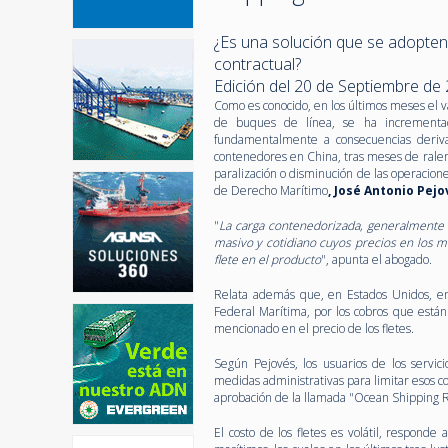
¿Es una solución que se adopten 
contractual?
Edición del 20 de Septiembre de
Como es conocido, en los últimos meses el va
de buques de línea, se ha incrementa
fundamentalmente a consecuencias deriv
contenedores en China, tras meses de ralen
paralización o disminución de las operacione
de Derecho Marítimo
, José Antonio Pej
"
La carga contenedorizada, generalmente
masivo y cotidiano cuyos precios en los m
flete en el producto
", apunta el abogado.
Relata además que, en Estados Unidos, en
Federal Marítima, por los cobros que está
mencionado en el precio de los fletes.
Según Pejovés, los usuarios de los servic
medidas administrativas para limitar esos 
aprobación de la llamada "Ocean Shipping 
El costo de los fletes es volátil, responde