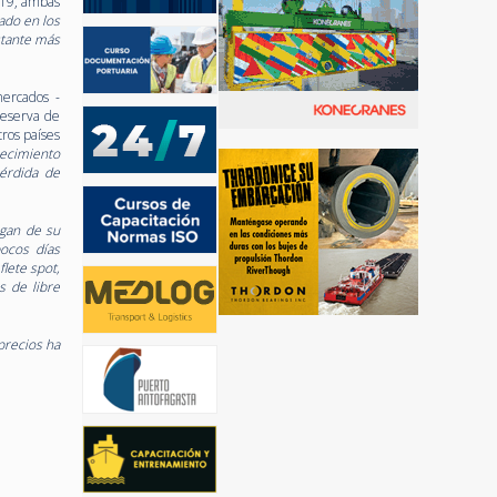
d-19, ambas
ado en los
stante más
mercados -
reserva de
tros países
recimiento
pérdida de
ngan de su
ocos días
lete spot,
s de libre
precios ha