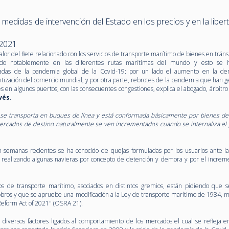
medidas de intervención del Estado en los precios y en la liber
 2021
lor del flete relacionado con los servicios de transporte marítimo de bienes en tráns
do notablemente en las diferentes rutas marítimas del mundo y esto se 
adas de la pandemia global de la Covid-19: por un lado el aumento en la d
tización del comercio mundial, y por otra parte, rebrotes de la pandemia que han g
s en algunos puertos, con las consecuentes congestiones, explica el abogado, árbitro
ovés
.
 se transporta en buques de línea y está conformada básicamente por bienes 
ercados de destino naturalmente se ven incrementados cuando se internaliza el 
 semanas recientes se ha conocido de quejas formuladas por los usuarios ante l
n realizando algunas navieras por concepto de detención y demora y por el increm
ios de transporte marítimo, asociados en distintos gremios, están pidiendo que 
cobros y que se apruebe una modificación a la Ley de transporte marítimo de 1984, m
Reform Act of 2021" (OSRA 21).
 a diversos factores ligados al comportamiento de los mercados el cual se refleja en