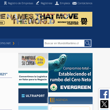
Registro de Empresas
Regístrese
Empleos
Contáctenos
imo.net
2021"
AGENDA