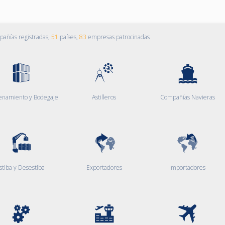
añías registradas,
51
países,
83
empresas patrocinadas
enamiento y Bodegaje
Astilleros
Compañías Navieras
stiba y Desestiba
Exportadores
Importadores