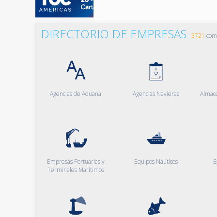
DIRECTORIO DE EMPRESAS
3721
comp
Agencias de Aduana
Agencias Navieras
Almac
Empresas Portuarias y
Equipos Naúticos
E
Terminales Marítimos