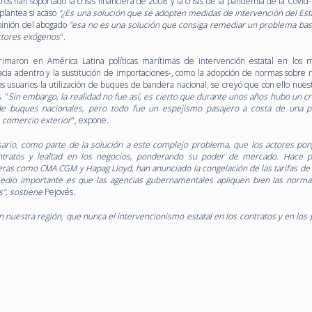
stros han soportado la crisis financiera de 2008 y la crisis de la pandemia de la Covi
 plantea si acaso
"¿Es una solución que se adopten medidas de intervención del Est
pinión del abogado
"esa no es una solución que consiga remediar un problema ba
ctores exógenos
".
imaron en América Latina políticas marítimas de intervención estatal en los 
cia adentro y la sustitución de importaciones-, como la adopción de normas sobre 
os usuarios la utilización de buques de bandera nacional, se creyó que con ello nues
. "
Sin embargo, la realidad no fue así, es cierto que durante unos años hubo un c
s de buques nacionales, pero todo fue un espejismo pasajero a costa de una 
 comercio exterior
", expone.
ario, como parte de la solución a este complejo problema, que los actores po
tratos y lealtad en los negocios,
ponderando su poder de mercado.
Hace p
eras como CMA CGM y Hapag Lloyd, han anunciado la congelación de las tarifas de f
edio importante es que las agencias gubernamentales apliquen bien las norma
", sostiene
Pejovés.
 nuestra región, que nunca el intervencionismo estatal en los contratos y en los 