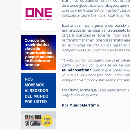
marítimos, los cuales en los últimos tres lu
de alcance global, explica el abogado, quien
precios y en la libertad contractual?
". En o
complejo y causado en buena parte por fa
Explica que hace algunos años, cuando pr
enmarcadas en las ideas del crecimiento ha
carga, la cual como se recuerda imponía a l
se transformarían en potencias armatoriales
en el tonelaje inscrito en los registro
competitividad de nuestros operadores de
"
En mi opinión considero que sí es neces
parte y actúen con buena fe en los con
MundoMarítimo
publicó que líneas navi
lo cual es un avance
(ver nota).
Otro rem
competencia cuando estas sean vulneradas
Por último, afirma que "
está demostrado en
llegado a buen puerto
".
Por MundoMarítimo