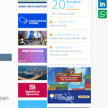
20
Octubre
2026
TOC Americas 2026
Octubre
2026
21
ARACON 2026
Noviembre
2026
10
Convención Anual de IBIA 2026
Agosto
2026
6
Foro Panorama Marítimo
Portuario 2026
cean