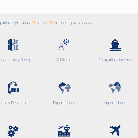
añías registradas,
51
países,
83
empresas patrocinadas
enamiento y Bodegaje
Astilleros
Compañías Navieras
stiba y Desestiba
Exportadores
Importadores