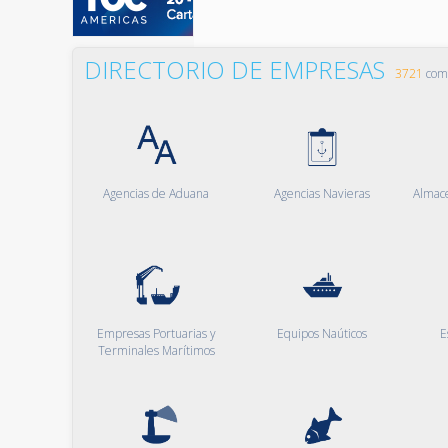
DIRECTORIO DE EMPRESAS
3721
comp
Agencias de Aduana
Agencias Navieras
Almac
Empresas Portuarias y
Equipos Naúticos
E
Terminales Marítimos