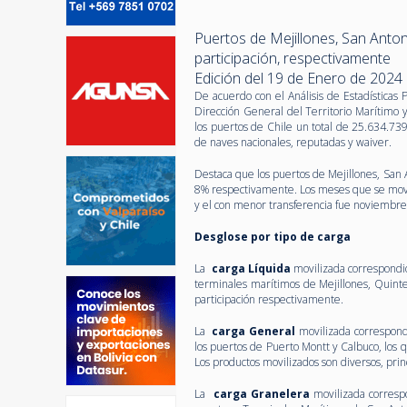
Puertos de Mejillones, San Anto
participación, respectivamente
Edición del 19 de Enero de 2024
De acuerdo con el Análisis de Estadísticas
Dirección General del Territorio Marítimo
los puertos de Chile un total de 25.634.73
de naves nacionales, reputadas y waiver.
Destaca que los puertos de Mejillones, San 
8% respectivamente. Los meses que se movil
y el con menor transferencia fue noviembr
Desglose por tipo de carga
La
carga
Líquida
movilizada correspondió
terminales marítimos de Mejillones, Quin
participación respectivamente.
La
carga General
movilizada correspond
los puertos de Puerto Montt y Calbuco, lo
Los productos movilizados son diversos, pri
La
carga Granelera
movilizada correspo