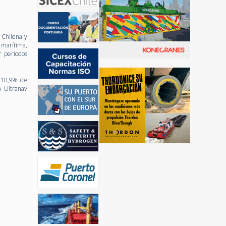
 Chilena y
 marítima,
r periodos
y 10,9% de
a Ultranav