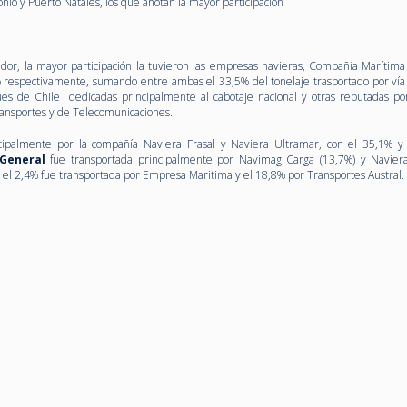
io y Puerto Natales, los que anotan la mayor participación
dor, la mayor participación la tuvieron las empresas navieras, Compañía Marítima
 respectivamente, sumando entre ambas el 33,5% del tonelaje trasportado por vía
es de Chile dedicadas principalmente al cabotaje nacional y otras reputadas po
Transportes y de Telecomunicaciones.
cipalmente por la compañía Naviera Frasal y Naviera Ultramar, con el 35,1% 
General
fue transportada principalmente por Navimag Carga (13,7%) y Navier
el 2,4% fue transportada por Empresa Maritima y el 18,8% por Transportes Austral.