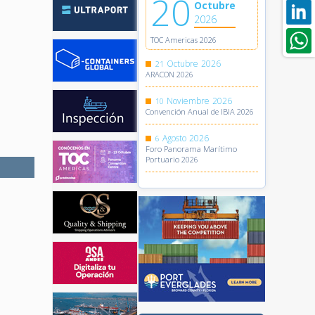
20
Octubre
2026
TOC Americas 2026
Octubre
2026
21
ARACON 2026
Noviembre
2026
10
Convención Anual de IBIA 2026
Agosto
2026
6
Foro Panorama Marítimo
Portuario 2026