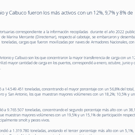
nio y Calbuco fueron los más activos con un 12%, 9,7% y 8% de
 Portuarias correspondiente a la información recopiladas durante el año 2022 public
 y de Marina Mercante (Directemar), respecto al cabotaje, se embarcaron y desemb
9 toneladas, cargas que fueron movilizadas por naves de Armadores Nacionales, con
Antonio y Calbuco son los que concentraron la mayor transferencia de carga con un 1
izó mayor cantidad de carga en los puertos, correspondió a enero, octubre, junio y 
e.
 a 14.549.451 toneladas, concentrando el mayor porcentaje con un 56,8% del total, 
tero y San Antonio, los que muestran mayores volúmenes con un 18,2%; 10,5% y u
ió a 9.765.507 toneladas, concentrando el segundo porcentaje más alto con un 38,
s que muestran mayores volúmenes con un 19,5% y un 15,1% de participación respec
ncipalmente smolt y peces vivos.
ndió a 1.319.780 toneladas, anotando el tercer porcentaje más alto con un 5,1%, 