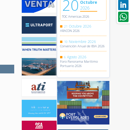
20
Octubre
2026
TOC Americas 2026
Octubre
2026
21
ARACON 2026
Noviembre
2026
10
Convención Anual de IBIA 2026
Agosto
2026
6
Foro Panorama Marítimo
Portuario 2026