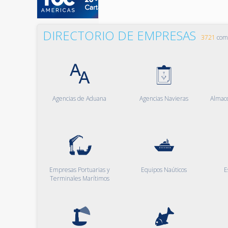
DIRECTORIO DE EMPRESAS
3721
comp
Agencias de Aduana
Agencias Navieras
Almac
Empresas Portuarias y
Equipos Naúticos
E
Terminales Marítimos