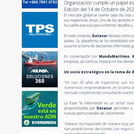
Organización cumple un papel ese
Edición del 14 de Octubre de 20
El mercado global se vuelve cada día más c
sus respectivas áreas. Uno de los sectores m
ha vuelto esencial para enfrentar desafíos 
En este contexto,
Datasur
destaca como un
países. Su plataforma se ha consolidado com
usuarios la toma de decisiones informadas gr
En conversación con
MundoMarítimo
,
empresa, así como su impacto en los clientes
Un socio estratégico en la toma de 
“
En casi 30 años de trayectoria, son mu
numerosos emprendedores en la toma de
menudo simplemente consultando nuestr
La frase “la información es un arma” nun
proporcionados por
Datasur
permiten a s
nuevas oportunidades de crecimiento.
“Datasur ha impactado de manera muy posit
han podido tomar decisiones con mayor 
un mundo interconectado.