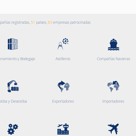
añías registradas,
51
países,
83
empresas patrocinadas
enamiento y Bodegaje
Astilleros
Compañías Navieras
stiba y Desestiba
Exportadores
Importadores