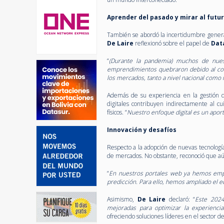
Aprender del pasado y mirar al futu
También se abordó la incertidumbre generad
De Laire
reflexionó sobre el papel de
Dat
“
(Durante la pandemia) muchos de nues
emprendimientos quebraron debido al cont
los mercados, tanto a nivel nacional como 
Además de su experiencia en la gestión d
digitales contribuyen indirectamente al c
físicos. “
Nuestro enfoque digital es un aporte
Innovación y desafíos
Respecto a la adopción de nuevas tecnologí
de mercados. No obstante, reconoció que a
“
En nuestros portales web ya hemos empe
predicción. Para ello, hemos ampliado el e
Asimismo,
De Laire
declaró: “
Este 2024
mejoradas para optimizar la experienci
ofreciendo soluciones líderes en el sector de 