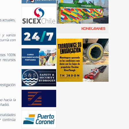
 actuales.
 y varios
curría con
cesos 100%
e recursos
estigación
o hacia la
añadió.
nalidades
r
continúa