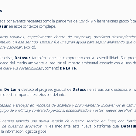
ro
a por eventos recientes como la pandemia de Covid-19 y las tensiones geopolíticas
asur
en estos contextos complejos.
tros usuarios, especialmente dentro de empresas, quedaron desempleados
exto. En ese sentido, Datasur fue una gran ayuda para seguir analizando qué o
internacional
”, explicó.
e crisis,
Datasur
también tiene un compromiso con la sostenibilidad. Sus pro
uidado del medio ambiente al reducir el impacto ambiental asociado con el uso d
 clave a la sostenibilidad
”, comentó
De Laire
.
as,
De Laire
destacó el progreso gradual de
Datasur
en áreas como estudios e inv
ún quedan importantes retos por delante.
zado a trabajar en modelos de analítica y próximamente iniciaremos el camin
quipo de analítica y contratado personal especializado en estos nuevos desafíos
”, 
 hemos lanzado una nueva versión de nuestro servicio en línea, con funcio
a de nuestros asociados
”. Y es mediante esta nueva plataforma que
Datasu
la información logística global.