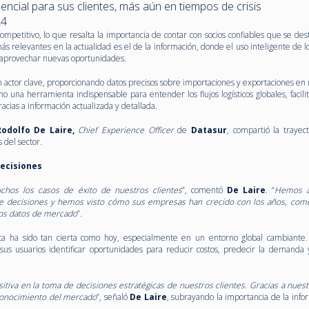
ncial para sus clientes, más aún en tiempos de crisis
24
ompetitivo, lo que resalta la importancia de contar con socios confiables que se de
ás relevantes en la actualidad es el de la información, donde el uso inteligente de l
y aprovechar nuevas oportunidades.
 actor clave, proporcionando datos precisos sobre importaciones y exportaciones en
o una herramienta indispensable para entender los flujos logísticos globales, facili
acias a información actualizada y detallada.
Rodolfo De Laire,
Chief Experience Officer
de
Datasur
, compartió la trayect
 del sector.
decisiones
chos los casos de éxito de nuestros clientes
”, comentó
De Laire
. “
Hemos a
 decisiones y hemos visto cómo sus empresas han crecido con los años, com
os datos de mercado
”.
ca ha sido tan cierta como hoy, especialmente en un entorno global cambiante.
us usuarios identificar oportunidades para reducir costos, predecir la demanda 
iva en la toma de decisiones estratégicas de nuestros clientes. Gracias a nuest
conocimiento del mercado
”, señaló
De Laire
, subrayando la importancia de la info