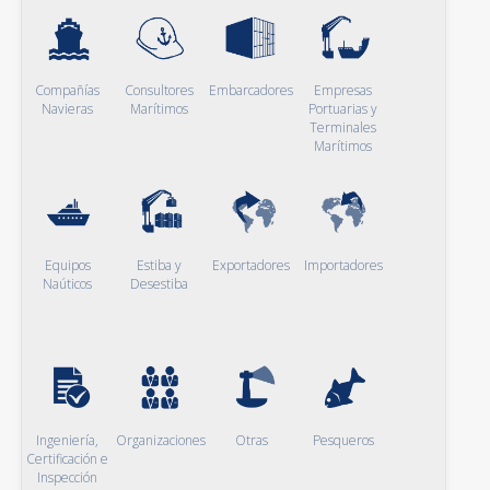
Compañías
Consultores
Embarcadores
Empresas
Navieras
Marítimos
Portuarias y
Terminales
Marítimos
Equipos
Estiba y
Exportadores
Importadores
Naúticos
Desestiba
Ingeniería,
Organizaciones
Otras
Pesqueros
Certificación e
Inspección