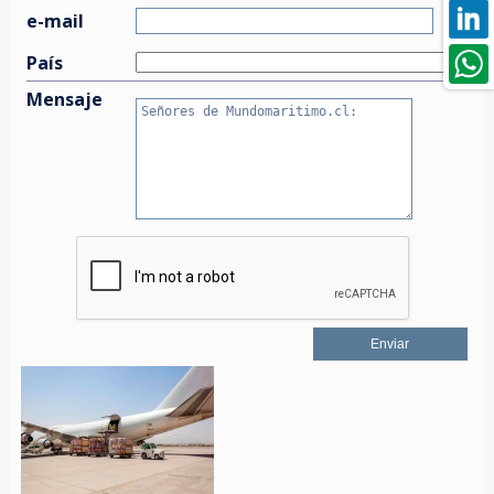
e-mail
País
Mensaje