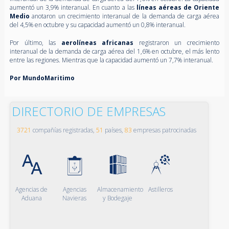
aumentó un 3,9% interanual. En cuanto a las
líneas aéreas de Oriente
Medio
anotaron un crecimiento interanual de la demanda de carga aérea
del 4,5% en octubre y su capacidad aumentó un 0,8% interanual.
Por último, las
aerolíneas africanas
registraron un crecimiento
interanual de la demanda de carga aérea del 1,6% en octubre, el más lento
entre las regiones. Mientras que la capacidad aumentó un 7,7% interanual.
Por MundoMaritimo
DIRECTORIO DE EMPRESAS
3721
compañías registradas,
51
países,
83
empresas patrocinadas
Agencias de
Agencias
Almacenamiento
Astilleros
Aduana
Navieras
y Bodegaje