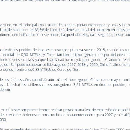
ertido en el principal constructor de buques portacontenedores y los astillero
datos de
Alphaliner
- el 68,5% de libro de órdenes mundial del sector en términos de
número uno indiscutible en este sector, ha quedado relegada al segundo puesto, con
r parte de los pedidos de buques nuevos por primera vez en 2015, cuando los con
or un total de 0,90 MTEUs, y China también estuvo ligeramente por delante en
ente representativos, ya que la actividad fue muy baja en general. Cuando se rean
a del Sur pudo recuperar su liderazgo de 2017, 2018 y 2019. China finalmente r
rdenes, frente a los 0,38 MTEUs de Corea del Sur.
de los últimos años consolidó aún más el liderazgo de China como mayor cons
ta la fecha), los astilleros chinos consiguieron 3,61 MTEUs en órdenes pedidos,
del sur.
lleros chinos se comprometieron a realizar proyectos masivos de expansión de capaci
las crecientes órdenes de construcción de portacontenedores para 2027 y más allá,
2030.
) son ejemplos destacados de lo anterior, pero no son los únicos. El Grupo CSSC, po