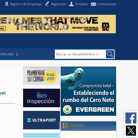
Registro de Empresas
Regístrese
Empleos
Contáctenos
imo.net
vel
AGENDA