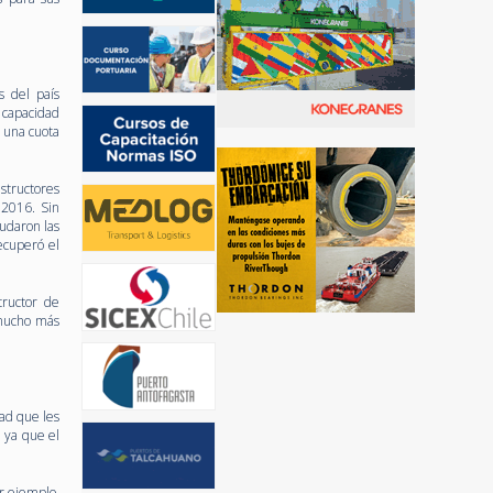
s del país
 capacidad
 una cuota
structores
 2016. Sin
udaron las
ecuperó el
tructor de
 mucho más
dad que les
 ya que el
r ejemplo,