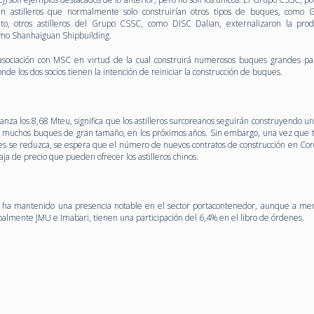
n astilleros que normalmente solo construirían otros tipos de buques, como
anto, otros astilleros del Grupo CSSC, como DISC Dalian, externalizaron la pro
omo Shanhaiguan Shipbuilding.
sociación con MSC en virtud de la cual construirá numerosos buques grandes par
onde los dos socios tienen la intención de reiniciar la construcción de buques.
anza los 8,68 Mteu, significa que los astilleros surcoreanos seguirán construyendo u
dos muchos buques de gran tamaño, en los próximos años. Sin embargo, una vez que 
nes se reduzca, se espera que el número de nuevos contratos de construcción en Cor
aja de precio que pueden ofrecer los astilleros chinos.
n ha mantenido una presencia notable en el sector portacontenedor, aunque a men
ipalmente JMU e Imabari, tienen una participación del 6,4% en el libro de órdenes.