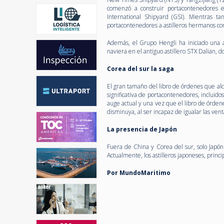
comenzó a construir portacontenedores e
International Shipyard (GSI). Mientras t
portacontenedores a astilleros hermanos c
Además, el Grupo Hengli ha iniciado una a
naviera en el antiguo astillero STX Dalian, d
Corea del sur la saga
El gran tamaño del libro de órdenes que alc
significativa de portacontenedores, inclui
auge actual y una vez que el libro de órde
disminuya, al ser incapaz de igualar las vent
La presencia de Japón
Fuera de China y Corea del sur, solo Japó
Actualmente, los astilleros japoneses, princ
Por MundoMaritimo