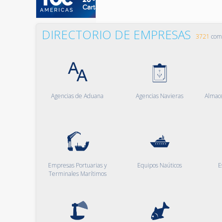
DIRECTORIO DE EMPRESAS
3721
comp
Agencias de Aduana
Agencias Navieras
Almac
Empresas Portuarias y
Equipos Naúticos
E
Terminales Marítimos