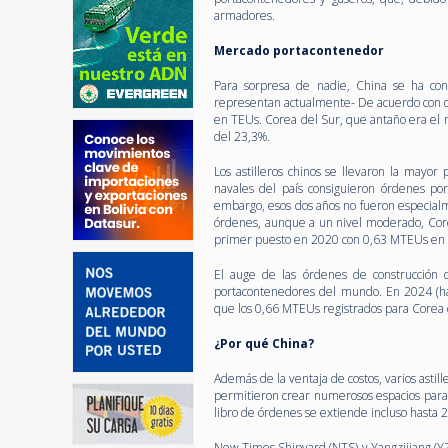
armadores.
Mercado portacontenedor
Para sorpresa de nadie, China se ha conv
representan actualmente- De acuerdo con 
en TEUs. Corea del Sur, que antaño era el 
del 23,3%.
Los astilleros chinos se llevaron la mayo
navales del país consiguieron órdenes p
embargo, esos dos años no fueron especialm
órdenes, aunque a un nivel moderado, Core
primer puesto en 2020 con 0,63 MTEUs en ó
El auge de las órdenes de construcción 
portacontenedores del mundo. En 2024 (has
que los 0,66 MTEUs registrados para Corea 
¿Por qué China?
Además de la ventaja de costos, varios asti
permitieron crear numerosos espacios para 
libro de órdenes se extiende incluso hasta 
New Times Shipyard (NTS) y Yangzijiang (YZJ