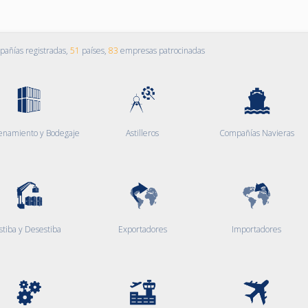
añías registradas,
51
países,
83
empresas patrocinadas
enamiento y Bodegaje
Astilleros
Compañías Navieras
stiba y Desestiba
Exportadores
Importadores