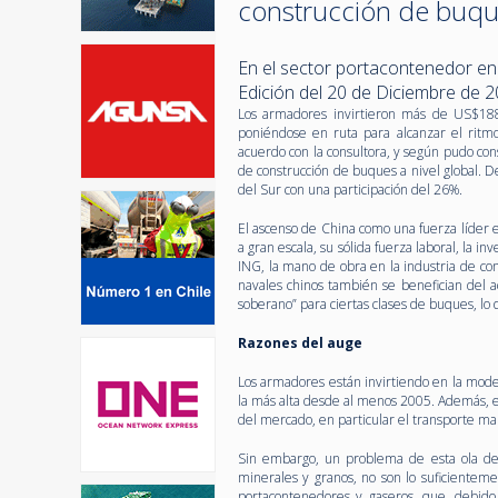
construcción de buque
En el sector portacontenedor en 
Edición del 20 de Diciembre de 
Los armadores invirtieron más de US$18
poniéndose en ruta para alcanzar el rit
acuerdo con la consultora, y según pudo con
de construcción de buques a nivel global. D
del Sur con una participación del 26%.
El ascenso de China como una fuerza líder e
a gran escala, su sólida fuerza laboral, la i
ING, la mano de obra en la industria de co
navales chinos también se benefician del 
soberano” para ciertas clases de buques, lo qu
Razones del auge
Los armadores están invirtiendo en la mode
la más alta desde al menos 2005. Además, e
del mercado, en particular el transporte m
Sin embargo, un problema de esta ola de 
minerales y granos, no son lo suficientemen
portacontenedores y gaseros, que, debido 