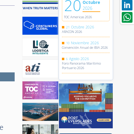
20
Octubre
2026
TOC Americas 2026
Octubre
2026
21
ARACON 2026
Noviembre
2026
10
Convención Anual de IBIA 2026
Agosto
2026
6
Foro Panorama Marítimo
Portuario 2026
de