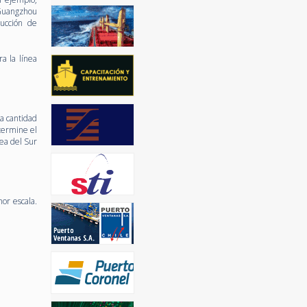
 Guangzhou
ducción de
a la línea
na cantidad
termine el
ea del Sur
or escala.