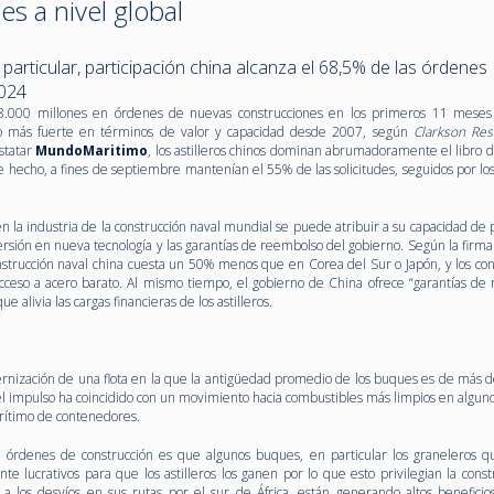
s a nivel global
particular, participación china alcanza el 68,5% de las órdenes
2024
8.000 millones en órdenes de nuevas construcciones en los primeros 11 meses
mo más fuerte en términos de valor y capacidad desde 2007, según
Clarkson Res
statar
MundoMaritimo
, los astilleros chinos dominan abrumadoramente el libro 
e hecho, a fines de septiembre mantenían el 55% de las solicitudes, seguidos por lo
n la industria de la construcción naval mundial se puede atribuir a su capacidad de
nversión en nueva tecnología y las garantías de reembolso del gobierno. Según la firma
nstrucción naval china cuesta un 50% menos que en Corea del Sur o Japón, y los con
acceso a acero barato. Al mismo tiempo, el gobierno de China ofrece “garantías de
e alivia las cargas financieras de los astilleros.
rnización de una flota en la que la antigüedad promedio de los buques es de más d
l impulso ha coincidido con un movimiento hacia combustibles más limpios en alguno
arítimo de contenedores.
órdenes de construcción es que algunos buques, en particular los graneleros q
te lucrativos para que los astilleros los ganen por lo que esto privilegian la cons
a los desvíos en sus rutas por el sur de África, están generando altos beneficio