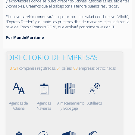
y exportadores donde se busca ofrecer soluciones logísticas ágiles, eficientes
y confiables. Creemos que el trabajo con ITI tendrá buenos resultados”.
El nuevo servicio comenzará a operar con la recalada de la nave “Alioth”,
“Express Feeder” y durante los primeros días de marzo se ejecutará con la
nave de Cosco, “Contship DON”, que arribará por primera vez en ITI.
Por MundoMaritimo
DIRECTORIO DE EMPRESAS
3721
compañías registradas,
51
países,
83
empresas patrocinadas
Agencias de
Agencias
Almacenamiento
Astilleros
Aduana
Navieras
y Bodegaje