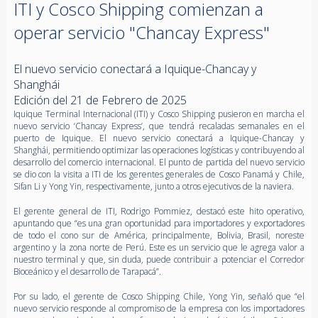
ITI y Cosco Shipping comienzan a
operar servicio "Chancay Express"
El nuevo servicio conectará a Iquique-Chancay y
Shanghái
Edición del 21 de Febrero de 2025
Iquique Terminal Internacional (ITI) y Cosco Shipping pusieron en marcha el
nuevo servicio ‘Chancay Express’, que tendrá recaladas semanales en el
puerto de Iquique. El nuevo servicio conectará a Iquique-Chancay y
Shanghái, permitiendo optimizar las operaciones logísticas y contribuyendo al
desarrollo del comercio internacional. El punto de partida del nuevo servicio
se dio con la visita a ITI de los gerentes generales de Cosco Panamá y Chile,
Sifan Li y Yong Yin, respectivamente, junto a otros ejecutivos de la naviera.
El gerente general de ITI, Rodrigo Pommiez, destacó este hito operativo,
apuntando que “es una gran oportunidad para importadores y exportadores
de todo el cono sur de América, principalmente, Bolivia, Brasil, noreste
argentino y la zona norte de Perú. Este es un servicio que le agrega valor a
nuestro terminal y que, sin duda, puede contribuir a potenciar el Corredor
Bioceánico y el desarrollo de Tarapacá”.
Por su lado, el gerente de Cosco Shipping Chile, Yong Yin, señaló que “el
nuevo servicio responde al compromiso de la empresa con los importadores