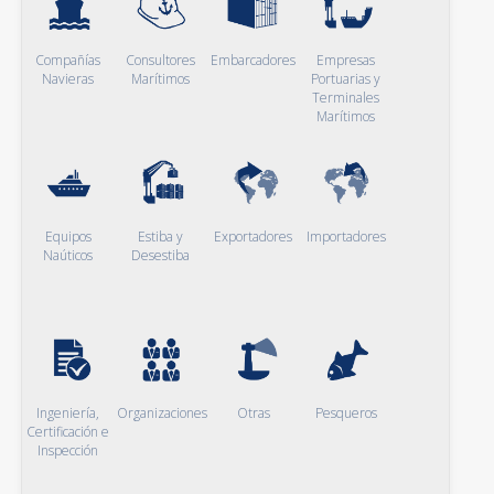
Compañías
Consultores
Embarcadores
Empresas
Navieras
Marítimos
Portuarias y
Terminales
Marítimos
Equipos
Estiba y
Exportadores
Importadores
Naúticos
Desestiba
Ingeniería,
Organizaciones
Otras
Pesqueros
Certificación e
Inspección