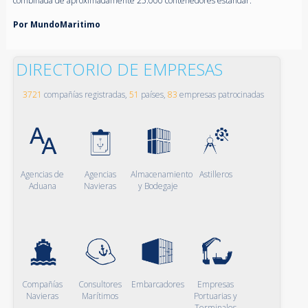
combinada de aproximadamente 25.000 contenedores estándar.
Por MundoMaritimo
DIRECTORIO DE EMPRESAS
3721
compañías registradas,
51
países,
83
empresas patrocinadas
Agencias de
Agencias
Almacenamiento
Astilleros
Aduana
Navieras
y Bodegaje
Compañías
Consultores
Embarcadores
Empresas
Navieras
Marítimos
Portuarias y
Terminales