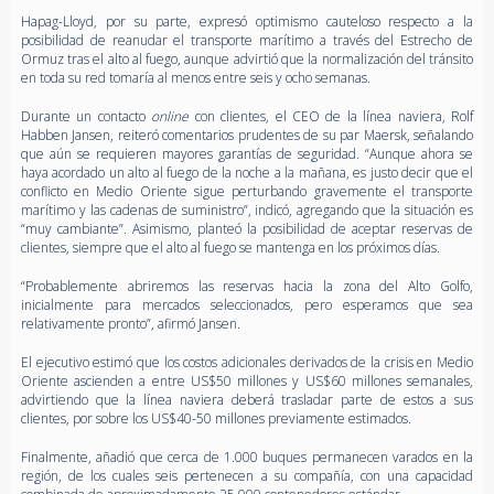
Hapag-Lloyd, por su parte, expresó optimismo cauteloso respecto a la
posibilidad de reanudar el transporte marítimo a través del Estrecho de
Ormuz tras el alto al fuego, aunque advirtió que la normalización del tránsito
en toda su red tomaría al menos entre seis y ocho semanas.
Durante un contacto
online
con clientes, el CEO de la línea naviera, Rolf
Habben Jansen, reiteró comentarios prudentes de su par Maersk, señalando
que aún se requieren mayores garantías de seguridad. “Aunque ahora se
haya acordado un alto al fuego de la noche a la mañana, es justo decir que el
conflicto en Medio Oriente sigue perturbando gravemente el transporte
marítimo y las cadenas de suministro”, indicó, agregando que la situación es
“muy cambiante”. Asimismo, planteó la posibilidad de aceptar reservas de
clientes, siempre que el alto al fuego se mantenga en los próximos días.
“Probablemente abriremos las reservas hacia la zona del Alto Golfo,
inicialmente para mercados seleccionados, pero esperamos que sea
relativamente pronto”, afirmó Jansen.
El ejecutivo estimó que los costos adicionales derivados de la crisis en Medio
Oriente ascienden a entre US$50 millones y US$60 millones semanales,
advirtiendo que la línea naviera deberá trasladar parte de estos a sus
clientes, por sobre los US$40-50 millones previamente estimados.
Finalmente, añadió que cerca de 1.000 buques permanecen varados en la
región, de los cuales seis pertenecen a su compañía, con una capacidad