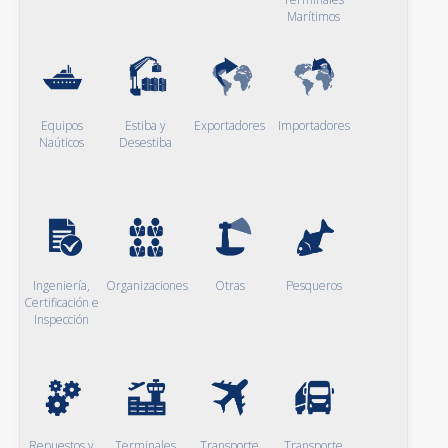
Marítimos
Equipos
Estiba y
Exportadores
Importadores
Naúticos
Desestiba
Ingeniería,
Organizaciones
Otras
Pesqueros
Certificación e
Inspección
Repuestos y
Terminales
Transporte
Transporte