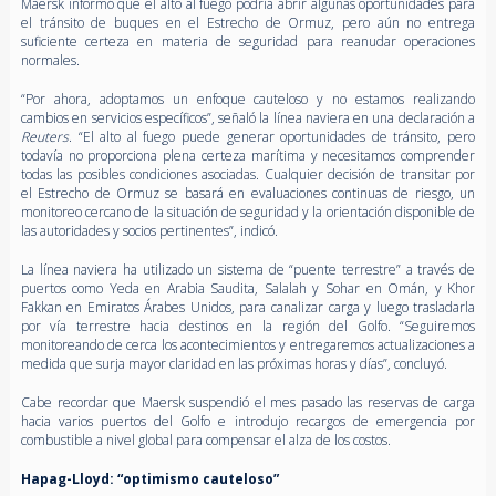
Maersk informó que el alto al fuego podría abrir algunas oportunidades para
el tránsito de buques en el Estrecho de Ormuz, pero aún no entrega
suficiente certeza en materia de seguridad para reanudar operaciones
normales.
“Por ahora, adoptamos un enfoque cauteloso y no estamos realizando
cambios en servicios específicos”, señaló la línea naviera en una declaración a
Reuters
. “El alto al fuego puede generar oportunidades de tránsito, pero
todavía no proporciona plena certeza marítima y necesitamos comprender
todas las posibles condiciones asociadas. Cualquier decisión de transitar por
el Estrecho de Ormuz se basará en evaluaciones continuas de riesgo, un
monitoreo cercano de la situación de seguridad y la orientación disponible de
las autoridades y socios pertinentes”, indicó.
La línea naviera ha utilizado un sistema de “puente terrestre” a través de
puertos como Yeda en Arabia Saudita, Salalah y Sohar en Omán, y Khor
Fakkan en Emiratos Árabes Unidos, para canalizar carga y luego trasladarla
por vía terrestre hacia destinos en la región del Golfo. “Seguiremos
monitoreando de cerca los acontecimientos y entregaremos actualizaciones a
medida que surja mayor claridad en las próximas horas y días”, concluyó.
Cabe recordar que Maersk suspendió el mes pasado las reservas de carga
hacia varios puertos del Golfo e introdujo recargos de emergencia por
combustible a nivel global para compensar el alza de los costos.
Hapag-Lloyd: “optimismo cauteloso”