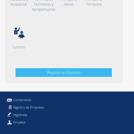
Accesorios
Terrestres y
Aéreo
Terrestre
Aeroportuarios
Turismo
Registre su Empresa
Contáctenos
Registro de Empresas
Regístrese
Empleos