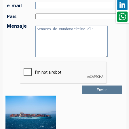
e-mail
País
Mensaje