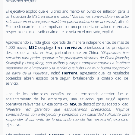
desarrollo del país
”.
El ejecutivo explicó que el último año marcó un punto de inflexión para la
participación de MSC en este mercado. “
Nos hemos convertido en un actor
relevante en el transporte marítimo para la industria de la cereza
”, afirmó.
Este posicionamiento fue impulsado por una propuesta de valor diferenciada
respecto de lo que tradicionalmente se veía en el mercado, explicó.
Aprovechando su flota global operada de manera independiente, de más de
1.000 naves,
MSC
desplegó
tres servicios
orientados a los principales
destinos de la fruta en Asia, particularmente en China. “
Dispusimos tres
servicios para poder apuntar a los principales destinos de China (Nansha,
Shanghái y Hong Kong) con arribos y zarpes complementarios a la oferta
disponible en el mercado y la verdad que hubo una muy buena aceptación
de parte de la industria
”, indicó
Herrera
, agregando que los resultados
obtenidos abren espacio para seguir fortaleciendo la confiabilidad del
servicio.
Uno de los principales desafíos de la temporada anterior fue el
adelantamiento de los embarques, una situación que exigió ajustes
operativos relevantes. En ese contexto,
MSC
se destacó por su adaptabilidad.
“Nuestra red garantizó que estuviéramos preparados. Trajimos
contenedores con anticipación y contamos con capacidad suficiente para
responder al aumento de la demanda cuando fue necesario
”, explicó el
ejecutivo.