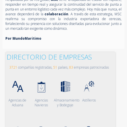
responder en tiempo real y asegurar la continuidad del servicio de punta a
punta en un entorno logístico cada vez más complejo. Hoy más que nunca, el
avance dependerá de la
colaboración
. A través de esta estrategia, MSC
reafirma su compromiso con la industria exportadora de cerezas,
fortaleciendo su presencia con soluciones diseñadas para evolucionar junto a
un mercado tan exigente como dinámico.
Por MundoMaritimo
DIRECTORIO DE EMPRESAS
3721
compañías registradas,
51
países,
83
empresas patrocinadas
Agencias de
Agencias
Almacenamiento
Astilleros
Aduana
Navieras
y Bodegaje