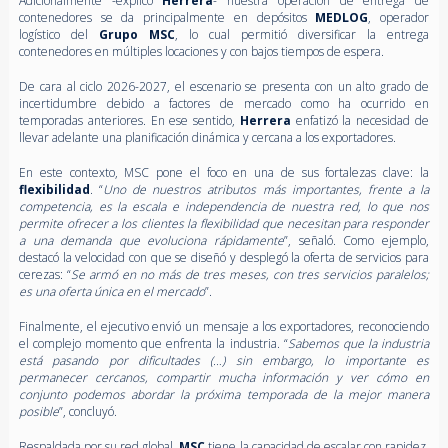
Adicionalmente -explicó
Herrera
- nuestra operación de entrega de
contenedores se da principalmente en depósitos
MEDLOG
, operador
logístico del
Grupo MSC
, lo cual permitió diversificar la entrega
contenedores en múltiples locaciones y con bajos tiempos de espera.
De cara al ciclo 2026-2027, el escenario se presenta con un alto grado de
incertidumbre debido a factores de mercado como ha ocurrido en
temporadas anteriores. En ese sentido,
Herrera
enfatizó la necesidad de
llevar adelante una planificación dinámica y cercana a los exportadores.
En este contexto, MSC pone el foco en una de sus fortalezas clave: la
flexibilidad
. “
Uno de nuestros atributos más importantes, frente a la
competencia, es la escala e independencia de nuestra red, lo que nos
permite ofrecer a los clientes la flexibilidad que necesitan para responder
a una demanda que evoluciona rápidamente
”, señaló. Como ejemplo,
destacó la velocidad con que se diseñó y desplegó la oferta de servicios para
cerezas: “
Se armó en no más de tres meses, con tres servicios paralelos;
es una oferta única en el mercado
”.
Finalmente, el ejecutivo envió un mensaje a los exportadores, reconociendo
el complejo momento que enfrenta la industria. “
Sabemos que la industria
está pasando por dificultades (…) sin embargo, lo importante es
permanecer cercanos, compartir mucha información y ver cómo en
conjunto podemos abordar la próxima temporada de la mejor manera
posible
”, concluyó.
Respaldada por su red global,
MSC
tiene la capacidad de escalar con rapidez,