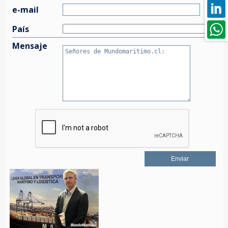
e-mail
País
Mensaje