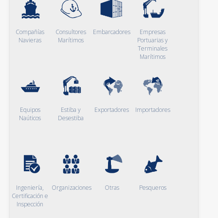
Compañías
Consultores
Embarcadores
Empresas
Navieras
Marítimos
Portuarias y
Terminales
Marítimos
Equipos
Estiba y
Exportadores
Importadores
Naúticos
Desestiba
Ingeniería,
Organizaciones
Otras
Pesqueros
Certificación e
Inspección