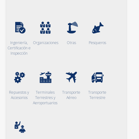
Ingeniería,
Organizaciones
Otras
Pesqueros
Certificación e
Inspección
Repuestos y
Terminales
Transporte
Transporte
Accesorios
Terrestres y
Aéreo
Terrestre
Aeroportuarios