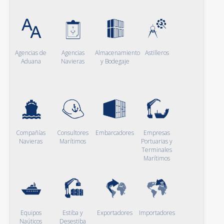
Agencias de
Agencias
Almacenamiento
Astilleros
Aduana
Navieras
y Bodegaje
Compañías
Consultores
Embarcadores
Empresas
Navieras
Marítimos
Portuarias y
Terminales
Marítimos
Equipos
Estiba y
Exportadores
Importadores
Naúticos
Desestiba