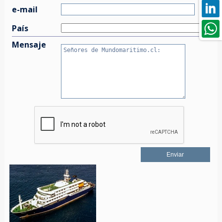
e-mail
País
Mensaje