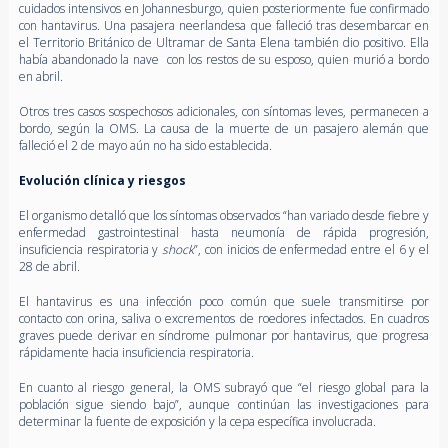
cuidados intensivos en Johannesburgo, quien posteriormente fue confirmado
con hantavirus. Una pasajera neerlandesa que falleció tras desembarcar en
el Territorio Británico de Ultramar de Santa Elena también dio positivo. Ella
había abandonado la nave con los restos de su esposo, quien murió a bordo
en abril.
Otros tres casos sospechosos adicionales, con síntomas leves, permanecen a
bordo, según la OMS. La causa de la muerte de un pasajero alemán que
falleció el 2 de mayo aún no ha sido establecida.
Evolución clínica y riesgos
El organismo detalló que los síntomas observados “han variado desde fiebre y
enfermedad gastrointestinal hasta neumonía de rápida progresión,
insuficiencia respiratoria y
shock
”, con inicios de enfermedad entre el 6 y el
28 de abril.
El hantavirus es una infección poco común que suele transmitirse por
contacto con orina, saliva o excrementos de roedores infectados. En cuadros
graves puede derivar en síndrome pulmonar por hantavirus, que progresa
rápidamente hacia insuficiencia respiratoria.
En cuanto al riesgo general, la OMS subrayó que “el riesgo global para la
población sigue siendo bajo”, aunque continúan las investigaciones para
determinar la fuente de exposición y la cepa específica involucrada.