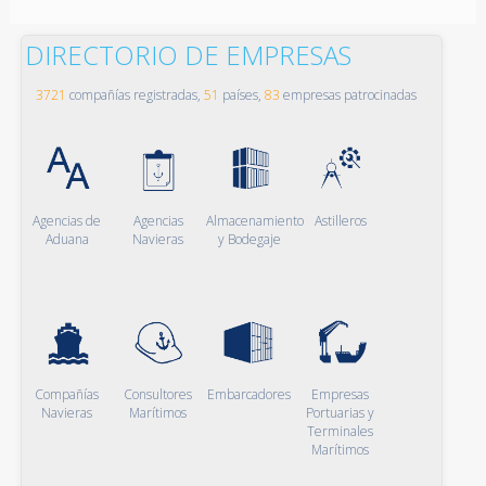
DIRECTORIO DE EMPRESAS
3721
compañías registradas,
51
países,
83
empresas patrocinadas
Agencias de
Agencias
Almacenamiento
Astilleros
Aduana
Navieras
y Bodegaje
Compañías
Consultores
Embarcadores
Empresas
Navieras
Marítimos
Portuarias y
Terminales
Marítimos