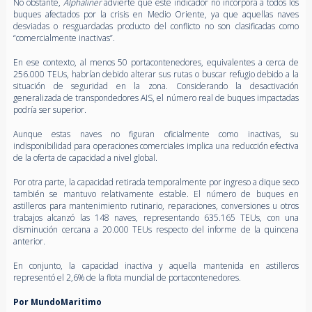
No obstante,
Alphaliner
advierte que este indicador no incorpora a todos los
buques afectados por la crisis en Medio Oriente, ya que aquellas naves
desviadas o resguardadas producto del conflicto no son clasificadas como
“comercialmente inactivas”.
En ese contexto, al menos 50 portacontenedores, equivalentes a cerca de
256.000 TEUs, habrían debido alterar sus rutas o buscar refugio debido a la
situación de seguridad en la zona. Considerando la desactivación
generalizada de transpondedores AIS, el número real de buques impactadas
podría ser superior.
Aunque estas naves no figuran oficialmente como inactivas, su
indisponibilidad para operaciones comerciales implica una reducción efectiva
de la oferta de capacidad a nivel global.
Por otra parte, la capacidad retirada temporalmente por ingreso a dique seco
también se mantuvo relativamente estable. El número de buques en
astilleros para mantenimiento rutinario, reparaciones, conversiones u otros
trabajos alcanzó las 148 naves, representando 635.165 TEUs, con una
disminución cercana a 20.000 TEUs respecto del informe de la quincena
anterior.
En conjunto, la capacidad inactiva y aquella mantenida en astilleros
representó el 2,6% de la flota mundial de portacontenedores.
Por MundoMaritimo