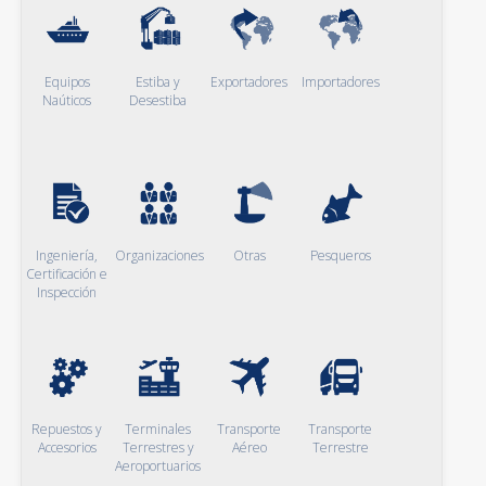
Equipos
Estiba y
Exportadores
Importadores
Naúticos
Desestiba
Ingeniería,
Organizaciones
Otras
Pesqueros
Certificación e
Inspección
Repuestos y
Terminales
Transporte
Transporte
Accesorios
Terrestres y
Aéreo
Terrestre
Aeroportuarios