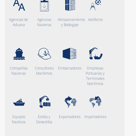
Agencias de
Agencias
Almacenamiento
Astilleros
Aduana
Navieras
y Bodegaje
Compañías
Consultores
Embarcadores
Empresas
Navieras
Marítimos
Portuarias y
Terminales
Marítimos
Equipos
Estiba y
Exportadores
Importadores
Naúticos
Desestiba