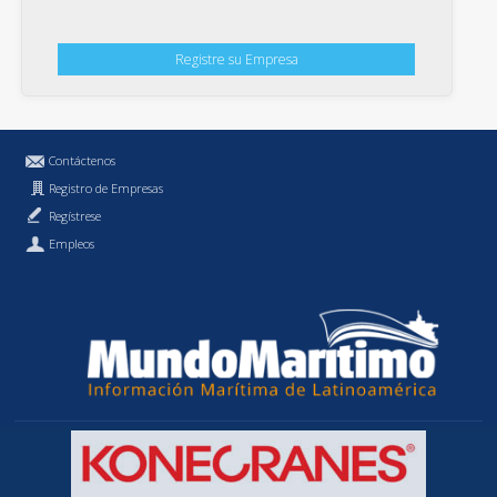
Registre su Empresa
Contáctenos
Registro de Empresas
Regístrese
Empleos
Política de Privacidad
MundoMaritimo.cl es una marca registrada de MundoMaritimo Ltda.
f686c914