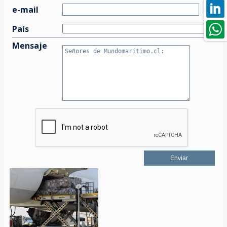
e-mail
País
Mensaje