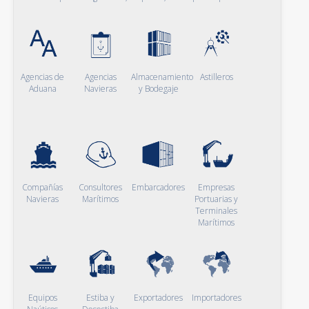
Agencias de
Agencias
Almacenamiento
Astilleros
Aduana
Navieras
y Bodegaje
Compañías
Consultores
Embarcadores
Empresas
Navieras
Marítimos
Portuarias y
Terminales
Marítimos
Equipos
Estiba y
Exportadores
Importadores