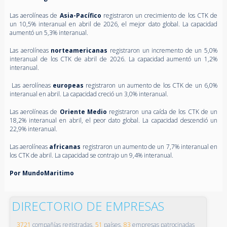
Las aerolíneas de
Asia-Pacífico
registraron un crecimiento de los CTK de
un 10,5% interanual en abril de 2026, el mejor dato global. La capacidad
aumentó un 5,3% interanual.
Las aerolíneas
norteamericanas
registraron un incremento de un 5,0%
interanual de los CTK de abril de 2026. La capacidad aumentó un 1,2%
interanual.
Las aerolíneas
europeas
registraron un aumento de los CTK de un 6,0%
interanual en abril. La capacidad creció un 3,0% interanual.
Las aerolíneas de
Oriente Medio
registraron una caída de los CTK de un
18,2% interanual en abril, el peor dato global. La capacidad descendió un
22,9% interanual.
Las aerolíneas
africanas
registraron un aumento de un 7,7% interanual en
los CTK de abril. La capacidad se contrajo un 9,4% interanual.
Por MundoMaritimo
DIRECTORIO DE EMPRESAS
3721
compañías registradas,
51
países,
83
empresas patrocinadas