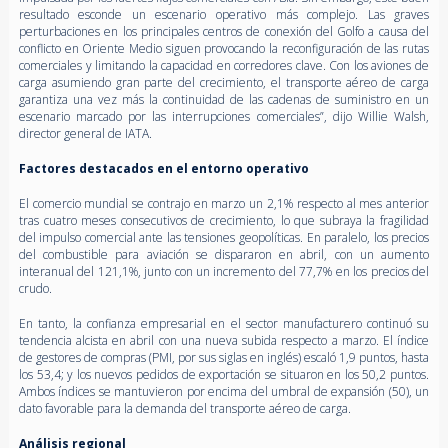
resultado esconde un escenario operativo más complejo. Las graves
perturbaciones en los principales centros de conexión del Golfo a causa del
conflicto en Oriente Medio siguen provocando la reconfiguración de las rutas
comerciales y limitando la capacidad en corredores clave. Con los aviones de
carga asumiendo gran parte del crecimiento, el transporte aéreo de carga
garantiza una vez más la continuidad de las cadenas de suministro en un
escenario marcado por las interrupciones comerciales”, dijo Willie Walsh,
director general de IATA.
Factores destacados en el entorno operativo
El comercio mundial se contrajo en marzo un 2,1% respecto al mes anterior
tras cuatro meses consecutivos de crecimiento, lo que subraya la fragilidad
del impulso comercial ante las tensiones geopolíticas. En paralelo, los precios
del combustible para aviación se dispararon en abril, con un aumento
interanual del 121,1%, junto con un incremento del 77,7% en los precios del
crudo.
En tanto, la confianza empresarial en el sector manufacturero continuó su
tendencia alcista en abril con una nueva subida respecto a marzo. El índice
de gestores de compras (PMI, por sus siglas en inglés) escaló 1,9 puntos, hasta
los 53,4; y los nuevos pedidos de exportación se situaron en los 50,2 puntos.
Ambos índices se mantuvieron por encima del umbral de expansión (50), un
dato favorable para la demanda del transporte aéreo de carga.
Análisis regional