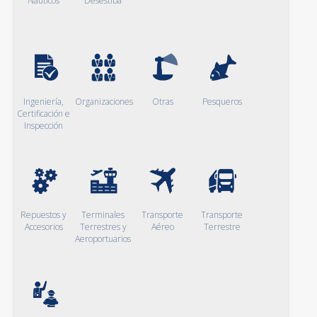
Naúticos
Desestiba
Ingeniería,
Organizaciones
Otras
Pesqueros
Certificación e
Inspección
Repuestos y
Terminales
Transporte
Transporte
Accesorios
Terrestres y
Aéreo
Terrestre
Aeroportuarios