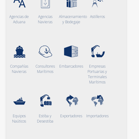
Agencias de
Agencias
Almacenamiento
Astilleros
Aduana
Navieras
y Bodegaje
Compañías
Consultores
Embarcadores
Empresas
Navieras
Marítimos
Portuarias y
Terminales
Marítimos
Equipos
Estiba y
Exportadores
Importadores
Naúticos
Desestiba