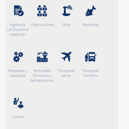
Ingeniería,
Organizaciones
Otras
Pesqueros
Certificación e
Inspección
Repuestos y
Terminales
Transporte
Transporte
Accesorios
Terrestres y
Aéreo
Terrestre
Aeroportuarios
Turismo