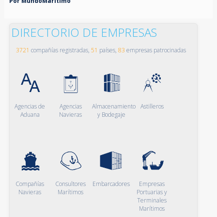
Por MundoMaritimo
DIRECTORIO DE EMPRESAS
3721
compañías registradas,
51
países,
83
empresas patrocinadas
Agencias de
Agencias
Almacenamiento
Astilleros
Aduana
Navieras
y Bodegaje
Compañías
Consultores
Embarcadores
Empresas
Navieras
Marítimos
Portuarias y
Terminales
Marítimos