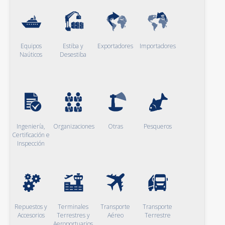
Equipos
Estiba y
Exportadores
Importadores
Naúticos
Desestiba
Ingeniería,
Organizaciones
Otras
Pesqueros
Certificación e
Inspección
Repuestos y
Terminales
Transporte
Transporte
Accesorios
Terrestres y
Aéreo
Terrestre
Aeroportuarios