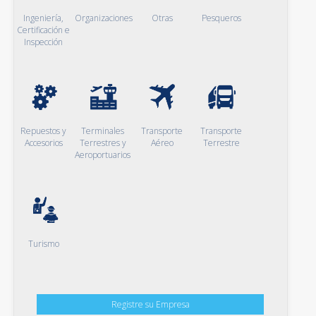
Ingeniería,
Organizaciones
Otras
Pesqueros
Certificación e
Inspección
Repuestos y
Terminales
Transporte
Transporte
Accesorios
Terrestres y
Aéreo
Terrestre
Aeroportuarios
Turismo
Registre su Empresa