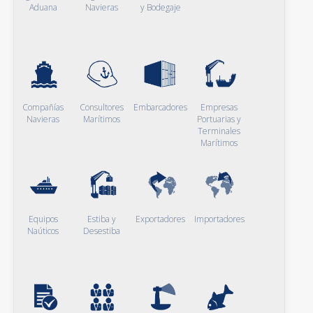
Aduana
Navieras
y Bodegaje
Compañías
Consultores
Embarcadores
Empresas
Navieras
Marítimos
Portuarias y
Terminales
Marítimos
Equipos
Estiba y
Exportadores
Importadores
Naúticos
Desestiba