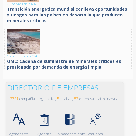
29 de Abril de 2024
Transición energética mundial conlleva oportunidades
y riesgos para los países en desarrollo que producen
minerales críticos
15 de Enero de 2024
OMC: Cadena de suministro de minerales críticos es
presionada por demanda de energía limpia
DIRECTORIO DE EMPRESAS
3721
compañías registradas,
51
países,
83
empresas patrocinadas
Agencias de
Agencias
Almacenamiento
Astilleros