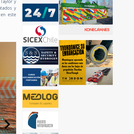
Taylor y
ntados y
 en este