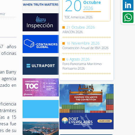
20
Octubre
2026
imir
TOC Americas 2026
Octubre
2026
21
ARACON 2026
Noviembre
2026
10
 57 años
Convención Anual de IBIA 2026
oficinas
Agosto
2026
6
Foro Panorama Marítimo
Portuario 2026
an Barry
 agencia
izado en
ficiencia
 trámites
ías a 15
resa fue
res de su