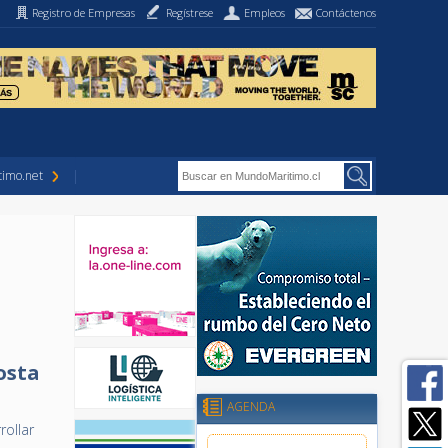
Registro de Empresas
Regístrese
Empleos
Contáctenos
imo.net
osta
AGENDA
rollar