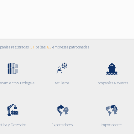
añías registradas,
51
países,
83
empresas patrocinadas
enamiento y Bodegaje
Astilleros
Compañías Navieras
stiba y Desestiba
Exportadores
Importadores