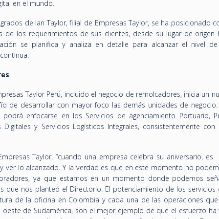
gital en el mundo.
tegrados de Ian Taylor, filial de Empresas Taylor, se ha posicionado
dos de los requerimientos de sus clientes, desde su lugar de origen
ción se planifica y analiza en detalle para alcanzar el nivel de 
 continua.
ores
presas Taylor Perú, incluido el negocio de remolcadores, inicia un 
fío de desarrollar con mayor foco las demás unidades de negocio.
 podrá enfocarse en los Servicios de agenciamiento Portuario, Pra
 Digitales y Servicios Logísticos Integrales, consistentemente con 
Empresas Taylor, “cuando una empresa celebra su aniversario, es
 ver lo alcanzado. Y la verdad es que en este momento no podem
aboradores, ya que estamos en un momento donde podemos señ
que nos planteó el Directorio. El potenciamiento de los servicios d
ertura de la oficina en Colombia y cada una de las operaciones que 
 oeste de Sudamérica, son el mejor ejemplo de que el esfuerzo ha v