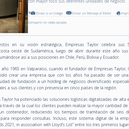
con mayor foco sus diferentes unidades de negocio
Enviar a un Colega
Enviar un Mensaje al Editor
Impr
Compartir en redes sociales
estos en su visión estratégica, Empresas Taylor celebra sus
costa oeste de Sudamérica, luego de abrir durante este año sus 
mándose así a sus posiciones en Chile, Perú, Bolivia y Ecuador.
 año 1965 en Valparaíso, cuando el fundador de Empresas Taylor, I
decidió crear una empresa que con los años ha pasado de ser una
udad de fundación a un holding de negocios diversificado especial
ales a sus clientes y con presencia en cinco países de la región.
aylor ha potenciado las soluciones logísticas digitalizadas de alta e
a través de la cual los clientes pueden realizar la mayor cantidad de
un contenedor, reduciendo los tiempos de tramitación de seis d
para responder consultas. Incluso, este sistema digital de la emp
 2021, in association with Lloyd’s List” entre los tres primeros luga