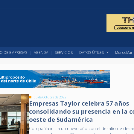
O DE EMPRESAS
AGENDA
SERVICIOS
DATOS ÚTILES
MundoMarit
05 de Octubre de 2022
Empresas Taylor celebra 57 años
consolidando su presencia en la c
oeste de Sudamérica
Compañía inicia un nuevo año con el desafío de desar