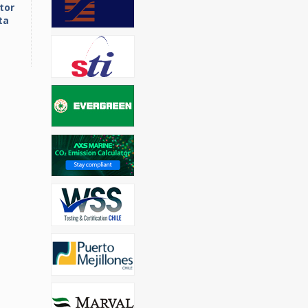
tor
ta