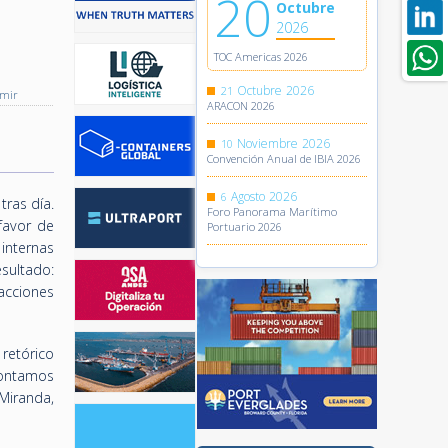
20
Octubre
2026
TOC Americas 2026
Octubre
2026
21
imir
ARACON 2026
Noviembre
2026
10
Convención Anual de IBIA 2026
Agosto
2026
6
ras día.
Foro Panorama Marítimo
favor de
Portuario 2026
 internas
sultado:
acciones
retórico
contamos
 Miranda,