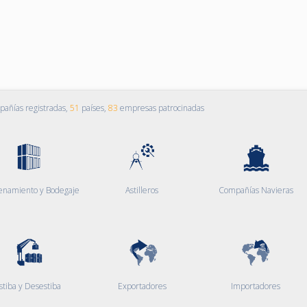
añías registradas,
51
países,
83
empresas patrocinadas
enamiento y Bodegaje
Astilleros
Compañías Navieras
stiba y Desestiba
Exportadores
Importadores