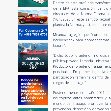
Dentro de esta profunda transform
de la EPA. Esta comisión -dentro d
directrices de la ‘Norma Chilena so
(NCh3262). En este sentido, actu
plantea la Norma; y así, en un par 
Miranda agregó que “como empr
intervención- para abordar temas s
laboral”.
“Dicho todo lo anterior, no quisi
público-privada llamada ‘Iniciati
Producto de lo anterior, anualment
principales. En primer lugar, la 
participación femenina dentro de 
cargos de liderazgo”.
Posteriormente -en el año 2021-, f
los tópicos antes nombrados, y se
mundo del trabajo; promover la con
prevención, detección y derivación d