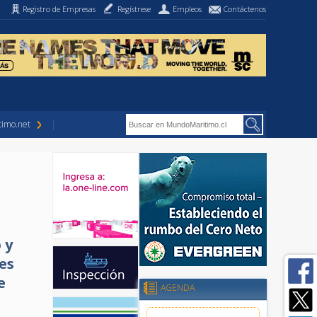
Registro de Empresas
Regístrese
Empleos
Contáctenos
imo.net
 y
es
e
AGENDA