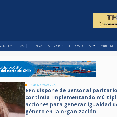
O DE EMPRESAS
AGENDA
SERVICIOS
DATOS ÚTILES
MundoMarit
28 de Marzo de 2022
EPA dispone de personal paritario
continúa implementando múltipl
acciones para generar igualdad d
género en la organización