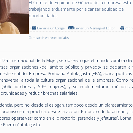
El Comité de Equidad de Género de la empresa está
trabajando arduamente por alcanzar equidad de
oportunidades
Enviar a un Colega
Enviar un Mensaje al Editor
Impr
Compartir en redes sociales
Día Internacional de la Mujer, se observó que el mundo cambia día t
sas organizaciones -del ámbito público y privado- se declaren a 
este sentido, Empresa Portuaria Antofagasta (EPA), aplica políticas
ransversal a toda la cultura organizacional de la empresa. Como re
o (50% hombres y 50% mujeres), y se implementaron múltiples 
ortunidades y reducir brechas salariales.
encia, pero no desde el eslogan, tampoco desde un planteamiento 
romiso en la práctica, desde la acción. Producto de lo anterior, 
ores operativas; como en el directorio, gerencias y jefaturas”, Lorna
e Puerto Antofagasta.