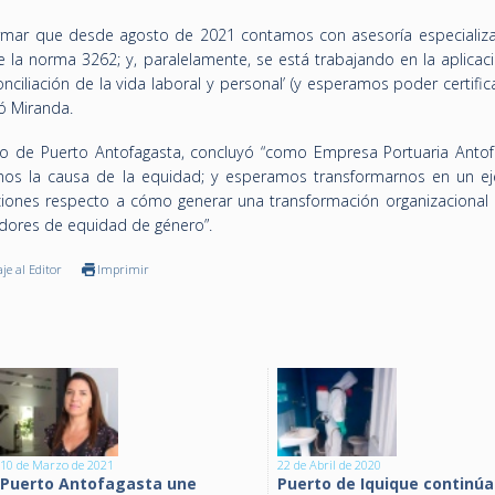
formar que desde agosto de 2021 contamos con asesoría especializ
la norma 3262; y, paralelamente, se está trabajando en la aplicaci
onciliación de la vida laboral y personal’ (y esperamos poder certifi
có Miranda.
o de Puerto Antofagasta, concluyó “como Empresa Portuaria Antof
mos la causa de la equidad; y esperamos transformarnos en un e
ciones respecto a cómo generar una transformación organizacional r
dores de equidad de género”.
je al Editor
Imprimir
10 de Marzo de 2021
22 de Abril de 2020
Puerto Antofagasta une
Puerto de Iquique continúa