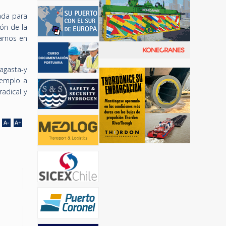
ada para
ón de la
carnos en
agasta-y
jemplo a
adical y