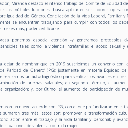
ación, Miranda destacó el intenso trabajo del Comité de Equidad d
e sus múltiples funciones- busca aplicar en sus labores operacion
bre Igualdad de Género, Conciliación de la Vida Laboral, Familiar y 
almente se encuentran trabajando para cumplir con todos los deb
de meses más, poder certificarse.
esa ponemos especial atención -y generamos protocolos cl
ensibles, tales como la violencia intrafamiliar, el acoso sexual y 
era dejar de nombrar que en 2019 suscribimos un convenio con la
va de Paridad de Género’ (IPG); justamente en materia Equidad de
e realizamos un autodiagnóstico para verificar los avances en tres
disminución de brechas salariales; en segundo término, el aumen
la organización; y, por último, el aumento de participación de mu
irmaron un nuevo acuerdo con IPG, con el que profundizaron en el tr
 sumaron tres más, estos son: promover la transformación cultur
ciliación entre el trabajo y la vida familiar y personal; y avanz
e situaciones de violencia contra la mujer.