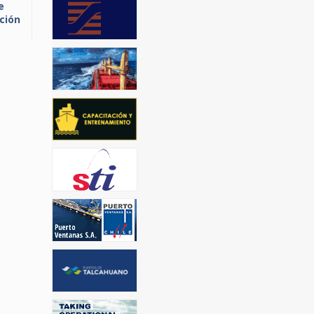
e
ción