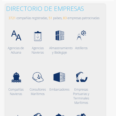
DIRECTORIO DE EMPRESAS
3721
compañías registradas,
51
países,
83
empresas patrocinadas
Agencias de
Agencias
Almacenamiento
Astilleros
Aduana
Navieras
y Bodegaje
Compañías
Consultores
Embarcadores
Empresas
Navieras
Marítimos
Portuarias y
Terminales
Marítimos