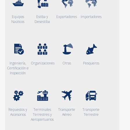
Equipos
Estiba y
Exportadores
Importadores
Naúticos
Desestiba
Ingeniería,
Organizaciones
Otras
Pesqueros
Certificación e
Inspección
Repuestos y
Terminales
Transporte
Transporte
Accesorios
Terrestres y
Aéreo
Terrestre
Aeroportuarios