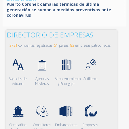
Puerto Coronel: cámaras térmicas de última
generación se suman a medidas preventivas ante
coronavirus
DIRECTORIO DE EMPRESAS
3721
compañías registradas,
51
países,
83
empresas patrocinadas
Agencias de
Agencias
Almacenamiento
Astilleros
Aduana
Navieras
y Bodegaje
Compañías
Consultores
Embarcadores
Empresas