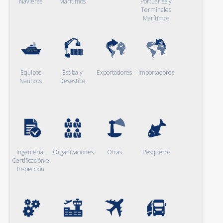
Navieras
Marítimos
Portuarias y
Terminales
Marítimos
Equipos
Estiba y
Exportadores
Importadores
Naúticos
Desestiba
Ingeniería,
Organizaciones
Otras
Pesqueros
Certificación e
Inspección