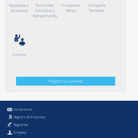
Repuestos y
Terminales
Transporte
Transporte
Accesorios
Terrestres y
Aéreo
Terrestre
Aeroportuarios
Turismo
Registre su Empresa
Contáctenos
Registro de Empresas
Regístrese
Empleos