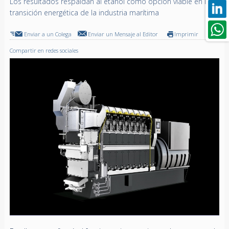
Los resultados respaldan al etanol como opción viable en la
transición energética de la industria marítima
Enviar a un Colega
Enviar un Mensaje al Editor
Imprimir
Compartir en redes sociales