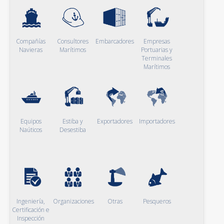
Compañías
Consultores
Embarcadores
Empresas
Navieras
Marítimos
Portuarias y
Terminales
Marítimos
Equipos
Estiba y
Exportadores
Importadores
Naúticos
Desestiba
Ingeniería,
Organizaciones
Otras
Pesqueros
Certificación e
Inspección