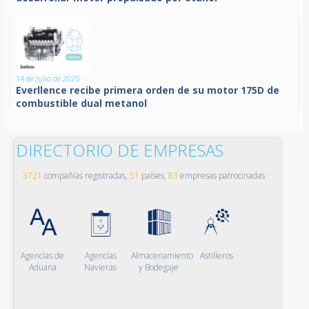
14 de Julio de 2025
Everllence recibe primera orden de su motor 175D de
combustible dual metanol
DIRECTORIO DE EMPRESAS
3721
compañías registradas,
51
países,
83
empresas patrocinadas
Agencias de
Agencias
Almacenamiento
Astilleros
Aduana
Navieras
y Bodegaje